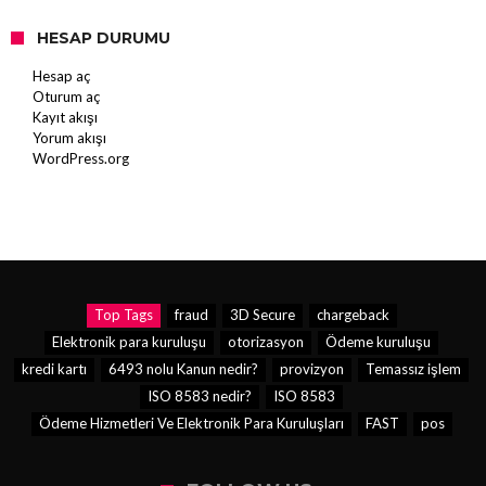
HESAP DURUMU
Hesap aç
Oturum aç
Kayıt akışı
Yorum akışı
WordPress.org
Top Tags
fraud
3D Secure
chargeback
Elektronik para kuruluşu
otorizasyon
Ödeme kuruluşu
kredi kartı
6493 nolu Kanun nedir?
provizyon
Temassız işlem
ISO 8583 nedir?
ISO 8583
Ödeme Hizmetleri Ve Elektronik Para Kuruluşları
FAST
pos