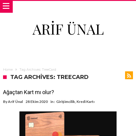
ARIF ÜNAL
Home
Tag Archives: TreeCard
TAG ARCHIVES: TREECARD
Ağaçtan Kart mı olur?
By
Arif Ünal
28 Ekim 2020
in :
Girişimcilik
,
Kredi Kartı