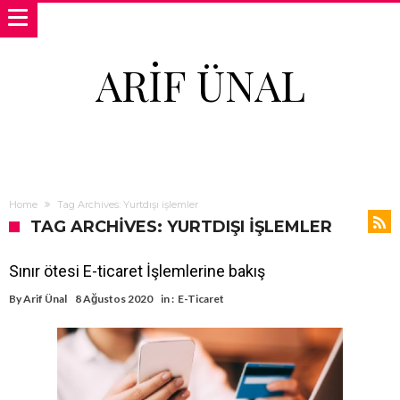
ARIF ÜNAL
Home
Tag Archives: Yurtdışı işlemler
TAG ARCHIVES: YURTDIŞI IŞLEMLER
Sınır ötesi E-ticaret İşlemlerine bakış
By
Arif Ünal
8 Ağustos 2020
in :
E-Ticaret