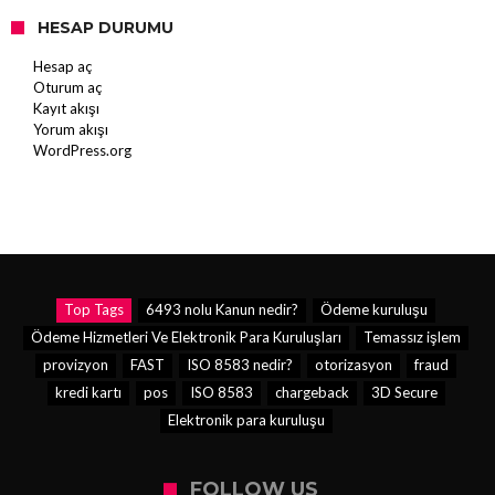
HESAP DURUMU
Hesap aç
Oturum aç
Kayıt akışı
Yorum akışı
WordPress.org
Top Tags
6493 nolu Kanun nedir?
Ödeme kuruluşu
Ödeme Hizmetleri Ve Elektronik Para Kuruluşları
Temassız işlem
provizyon
FAST
ISO 8583 nedir?
otorizasyon
fraud
kredi kartı
pos
ISO 8583
chargeback
3D Secure
Elektronik para kuruluşu
FOLLOW US