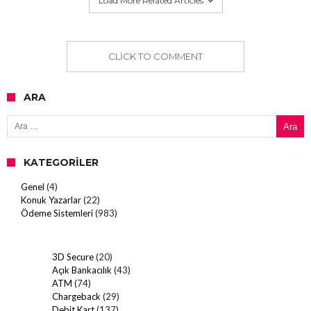
Load More Related Articles
CLICK TO COMMENT
ARA
Arama:
KATEGORILER
Genel
(4)
Konuk Yazarlar
(22)
Ödeme Sistemleri
(983)
3D Secure
(20)
Açık Bankacılık
(43)
ATM
(74)
Chargeback
(29)
Debit Kart
(137)