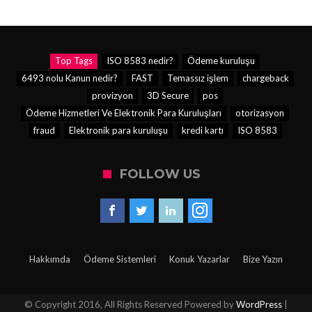
Top Tags
ISO 8583 nedir?
Ödeme kuruluşu
6493 nolu Kanun nedir?
FAST
Temassız işlem
chargeback
provizyon
3D Secure
pos
Ödeme Hizmetleri Ve Elektronik Para Kuruluşları
otorizasyon
fraud
Elektronik para kuruluşu
kredi kartı
ISO 8583
FOLLOW US
Hakkımda
Ödeme Sistemleri
Konuk Yazarlar
Bize Yazın
© Copyright 2016, All Rights Reserved Powered by
WordPress
|