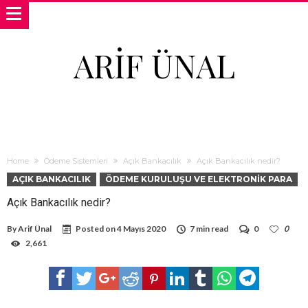
ARIF ÜNAL
Home
Ödeme Sistemleri
Açık Bankacılık
Açık Bankacılık nedir?
AÇIK BANKACILIK
ÖDEME KURULUŞU VE ELEKTRONIK PARA
Açık Bankacılık nedir?
By
Arif Ünal
Posted on
4 Mayıs 2020
7 min read
0
0
2,661