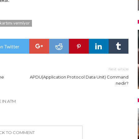
ktir.
artımı vermiyor
on Twitter
Next article
 ne
APDU(Application Protocol Data Unit) Command
nedir?
 IN ATM
ICK TO COMMENT