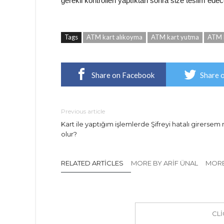
gerekli kontrolleri yaptıktan sonra size teslim edece
Tags
ATM kart alıkoyma
ATM kart yutma
ATM k
Share on Facebook
Share 
Previous article
Kart ile yaptığım işlemlerde Şifreyi hatalı girersem
olur?
RELATED ARTICLES
MORE BY ARIF ÜNAL
MORE
CL