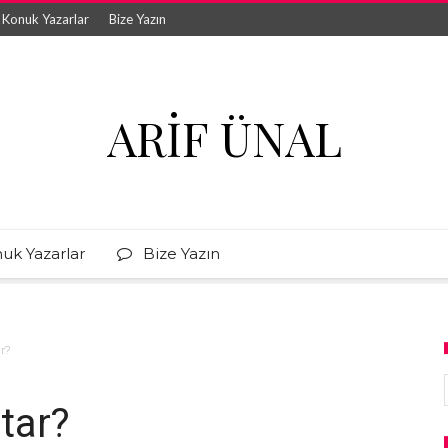
Konuk Yazarlar
Bize Yazın
ARIF ÜNAL
uk Yazarlar
Bize Yazın
ar?
utar?