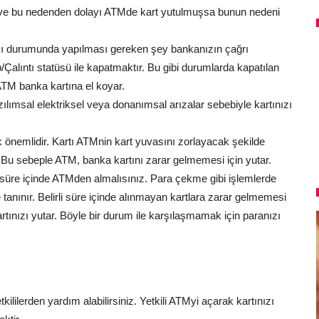
ve bu nedenden dolayı ATMde kart yutulmuşsa bunun nedeni
sı durumunda yapılması gereken şey bankanızın çağrı
Çalıntı statüsü ile kapatmaktır. Bu gibi durumlarda kapatılan
ATM banka kartına el koyar.
lımsal elektriksel veya donanımsal arızalar sebebiyle kartınızı
k önemlidir. Kartı ATMnin kart yuvasını zorlayacak şekilde
r. Bu sebeple ATM, banka kartını zarar gelmemesi için yutar.
r süre içinde ATMden almalısınız. Para çekme gibi işlemlerde
 tanınır. Belirli süre içinde alınmayan kartlara zarar gelmemesi
tınızı yutar. Böyle bir durum ile karşılaşmamak için paranızı
lilerden yardım alabilirsiniz. Yetkili ATMyi açarak kartınızı