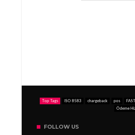
Top Tags
ISO 8583
chargeback
pos
FAS
Ödeme Hizm
FOLLOW US