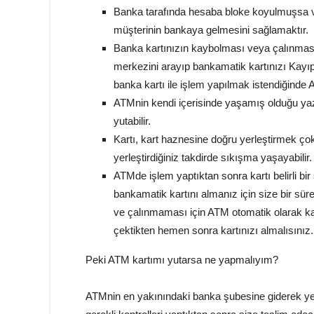
Banka tarafında hesaba bloke koyulmuşsa 
müşterinin bankaya gelmesini sağlamaktır.
Banka kartınızın kaybolması veya çalınma
merkezini arayıp bankamatik kartınızı Kayıp/
banka kartı ile işlem yapılmak istendiğinde 
ATMnin kendi içerisinde yaşamış olduğu yazı
yutabilir.
Kartı, kart haznesine doğru yerleştirmek ço
yerleştirdiğiniz takdirde sıkışma yaşayabili
ATMde işlem yaptıktan sonra kartı belirli bi
bankamatik kartını almanız için size bir süre
ve çalınmaması için ATM otomatik olarak kar
çektikten hemen sonra kartınızı almalısınız.
Peki ATM kartımı yutarsa ne yapmalıyım?
ATMnin en yakınındaki banka şubesine giderek yetki