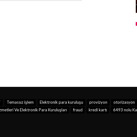
T
Temassız işlem
Elektronik para kuruluşu
provizyon
otorizasyon
etleri Ve Elektronik Para Kuruluşları
fraud
kredi kartı
6493 nolu Ka