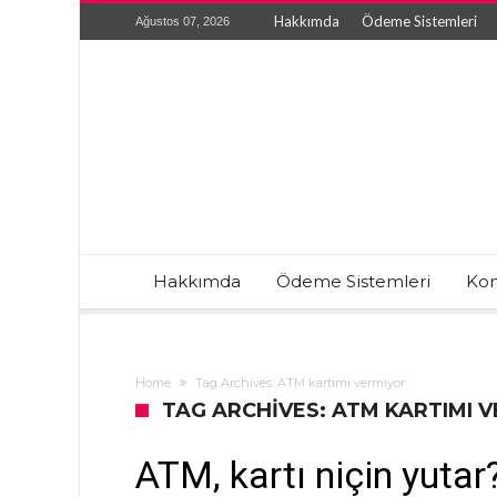
Hakkımda
Ödeme Sistemleri
Ağustos 07, 2026
Hakkımda
Ödeme Sistemleri
Kon
Home
Tag Archives: ATM kartımı vermiyor
TAG ARCHIVES: ATM KARTIMI 
ATM, kartı niçin yutar