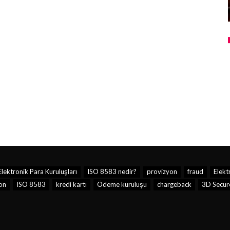
lektronik Para Kuruluşları
ISO 8583 nedir?
provizyon
fraud
Elekt
on
ISO 8583
kredi kartı
Ödeme kuruluşu
chargeback
3D Secur