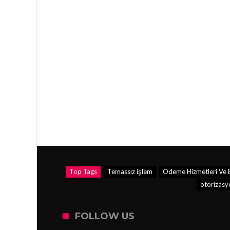
Top Tags
Temassız işlem
Ödeme Hizmetleri Ve E
otorizasy
FOLLOW US