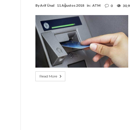
By
Arif Ünal
11 Ağustos 2018
in :
ATM
0
30,
Read More