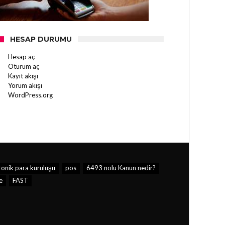
HESAP DURUMU
Hesap aç
Oturum aç
Kayıt akışı
Yorum akışı
WordPress.org
ronik para kuruluşu
pos
6493 nolu Kanun nedir?
e
FAST