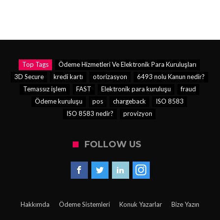
Top Tags
Ödeme Hizmetleri Ve Elektronik Para Kuruluşları
3D Secure
kredi kartı
otorizasyon
6493 nolu Kanun nedir?
Temassız işlem
FAST
Elektronik para kuruluşu
fraud
Ödeme kuruluşu
pos
chargeback
ISO 8583
ISO 8583 nedir?
provizyon
FOLLOW US
Hakkımda
Ödeme Sistemleri
Konuk Yazarlar
Bize Yazın