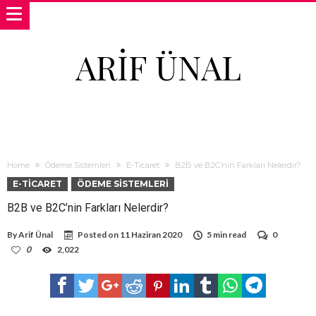
ARIF ÜNAL
Home
Ödeme Sistemleri
E-Ticaret
B2B ve B2C’nin Farkları Nelerdir?
E-TICARET
ÖDEME SISTEMLERI
B2B ve B2C’nin Farkları Nelerdir?
By
Arif Ünal
Posted on
11 Haziran 2020
5 min read
0
0
2,022