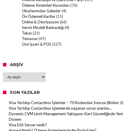
Ödeme Sistemleri Kurumları
(76)
Okurlarımdan Gelenler
(4)
Ön Ödemeli Kartlar
(15)
Online & Otorizasyon
(66)
Servis Modeli Bankacılığı
(4)
Takas
(21)
Temassız
(47)
Üye İşyeri & POS
(227)
ARŞIV
Arşiv
SON YAZILAR
Visa Yurtdışı Contactless İşlemler – 70 Kodundan Sonrası (Bölüm 2)
Visa Yurtdışı Contactless İşlemlerde yaşanan sorun üzerine…
Dynamic CVM Limit Management Yaklaşımı: Kart Güvenliğinde Yeni
Dönem
Visa EAS Server nedir?
Appeal Nedir? Ödeme Sistemlerinde Ne İfade Eder?