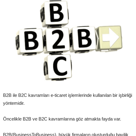
B2B ile B2C kavramları e-ticaret işlemlerinde kullanılan bir işbirliği
yöntemidir.
Öncelikle B2B ve B2C kavramlarına göz atmakta fayda var.
B2B(BusinessToBusiness), büyük firmaların oluşturduğu bayilik