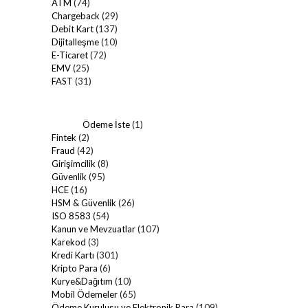
ATM
(74)
Chargeback
(29)
Debit Kart
(137)
Dijitalleşme
(10)
E-Ticaret
(72)
EMV
(25)
FAST
(31)
Ödeme İste
(1)
Fintek
(2)
Fraud
(42)
Girişimcilik
(8)
Güvenlik
(95)
HCE
(16)
HSM & Güvenlik
(26)
ISO 8583
(54)
Kanun ve Mevzuatlar
(107)
Karekod
(3)
Kredi Kartı
(301)
Kripto Para
(6)
Kurye&Dağıtım
(10)
Mobil Ödemeler
(65)
Ödeme Kuruluşu ve Elektronik Para
(109)