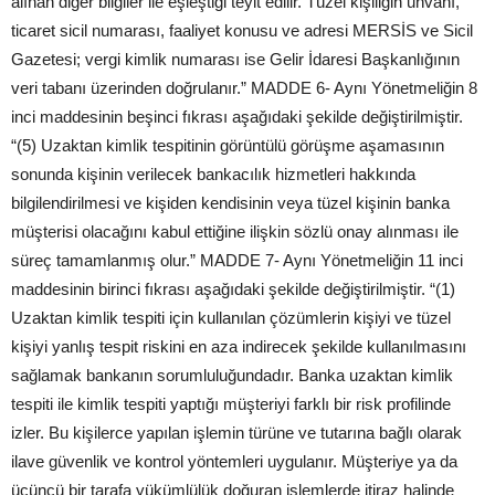
alınan diğer bilgiler ile eşleştiği teyit edilir. Tüzel kişiliğin unvanı,
ticaret sicil numarası, faaliyet konusu ve adresi MERSİS ve Sicil
Gazetesi; vergi kimlik numarası ise Gelir İdaresi Başkanlığının
veri tabanı üzerinden doğrulanır.” MADDE 6- Aynı Yönetmeliğin 8
inci maddesinin beşinci fıkrası aşağıdaki şekilde değiştirilmiştir.
“(5) Uzaktan kimlik tespitinin görüntülü görüşme aşamasının
sonunda kişinin verilecek bankacılık hizmetleri hakkında
bilgilendirilmesi ve kişiden kendisinin veya tüzel kişinin banka
müşterisi olacağını kabul ettiğine ilişkin sözlü onay alınması ile
süreç tamamlanmış olur.” MADDE 7- Aynı Yönetmeliğin 11 inci
maddesinin birinci fıkrası aşağıdaki şekilde değiştirilmiştir. “(1)
Uzaktan kimlik tespiti için kullanılan çözümlerin kişiyi ve tüzel
kişiyi yanlış tespit riskini en aza indirecek şekilde kullanılmasını
sağlamak bankanın sorumluluğundadır. Banka uzaktan kimlik
tespiti ile kimlik tespiti yaptığı müşteriyi farklı bir risk profilinde
izler. Bu kişilerce yapılan işlemin türüne ve tutarına bağlı olarak
ilave güvenlik ve kontrol yöntemleri uygulanır. Müşteriye ya da
üçüncü bir tarafa yükümlülük doğuran işlemlerde itiraz halinde