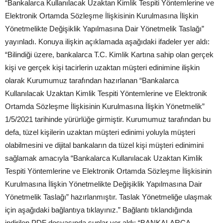
“Bankalarca Kullanılacak Uzaktan Kimlik Tespiti Yöntemlerine ve
Elektronik Ortamda Sözleşme İlişkisinin Kurulmasına İlişkin
Yönetmelikte Değişiklik Yapılmasına Dair Yönetmelik Taslağı”
yayınladı. Konuya ilişkin açıklamada aşağıdaki ifadeler yer aldı:
“Bilindiği üzere, bankalarca T.C. Kimlik Kartına sahip olan gerçek
kişi ve gerçek kişi tacirlerin uzaktan müşteri edinimine ilişkin
olarak Kurumumuz tarafından hazırlanan “Bankalarca
Kullanılacak Uzaktan Kimlik Tespiti Yöntemlerine ve Elektronik
Ortamda Sözleşme İlişkisinin Kurulmasına İlişkin Yönetmelik”
1/5/2021 tarihinde yürürlüğe girmiştir. Kurumumuz tarafından bu
defa, tüzel kişilerin uzaktan müşteri edinimi yoluyla müşteri
olabilmesini ve dijital bankaların da tüzel kişi müşteri edinimini
sağlamak amacıyla “Bankalarca Kullanılacak Uzaktan Kimlik
Tespiti Yöntemlerine ve Elektronik Ortamda Sözleşme İlişkisinin
Kurulmasına İlişkin Yönetmelikte Değişiklik Yapılmasına Dair
Yönetmelik Taslağı” hazırlanmıştır. Taslak Yönetmeliğe ulaşmak
için aşağıdaki bağlantıya tıklayınız.” Bağlantı tıklandığında
indirilen PDF dosyasında şunlar yer aldı: “BANKALARCA