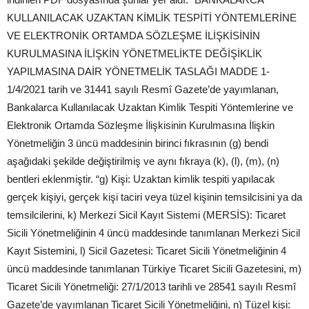
KULLANILACAK UZAKTAN KİMLİK TESPİTİ YÖNTEMLERİNE
VE ELEKTRONİK ORTAMDA SÖZLEŞME İLİŞKİSİNİN
KURULMASINA İLİŞKİN YÖNETMELİKTE DEĞİŞİKLİK
YAPILMASINA DAİR YÖNETMELİK TASLAĞI MADDE 1-
1/4/2021 tarih ve 31441 sayılı Resmî Gazete’de yayımlanan,
Bankalarca Kullanılacak Uzaktan Kimlik Tespiti Yöntemlerine ve
Elektronik Ortamda Sözleşme İlişkisinin Kurulmasına İlişkin
Yönetmeliğin 3 üncü maddesinin birinci fıkrasının (g) bendi
aşağıdaki şekilde değiştirilmiş ve aynı fıkraya (k), (l), (m), (n)
bentleri eklenmiştir. “g) Kişi: Uzaktan kimlik tespiti yapılacak
gerçek kişiyi, gerçek kişi taciri veya tüzel kişinin temsilcisini ya da
temsilcilerini, k) Merkezi Sicil Kayıt Sistemi (MERSİS): Ticaret
Sicili Yönetmeliğinin 4 üncü maddesinde tanımlanan Merkezi Sicil
Kayıt Sistemini, l) Sicil Gazetesi: Ticaret Sicili Yönetmeliğinin 4
üncü maddesinde tanımlanan Türkiye Ticaret Sicili Gazetesini, m)
Ticaret Sicili Yönetmeliği: 27/1/2013 tarihli ve 28541 sayılı Resmî
Gazete’de yayımlanan Ticaret Sicili Yönetmeliğini, n) Tüzel kişi: