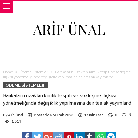
ARIF ÜNAL
Home
Ödeme Sistemleri
Bankaların uzaktan kimlik tespiti ve sözleşme
ilişkisi yönetmeliğinde değişiklik yapılmasına dair taslak yayımlandı
ÖDEME SISTEMLERI
Bankaların uzaktan kimlik tespiti ve sözleşme ilişkisi
yönetmeliğinde değişiklik yapılmasına dair taslak yayımlandı
By
Arif Ünal
Posted on
6 Ocak 2023
15 min read
0
0
1,514