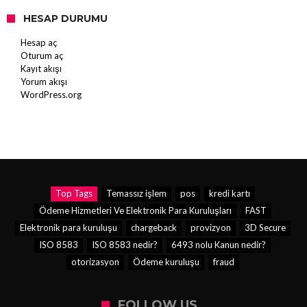
HESAP DURUMU
Hesap aç
Oturum aç
Kayıt akışı
Yorum akışı
WordPress.org
Top Tags
Temassız işlem
pos
kredi kartı
Ödeme Hizmetleri Ve Elektronik Para Kuruluşları
FAST
Elektronik para kuruluşu
chargeback
provizyon
3D Secure
ISO 8583
ISO 8583 nedir?
6493 nolu Kanun nedir?
otorizasyon
Ödeme kuruluşu
fraud
FOLLOW US