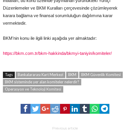
ihtilafları, bu konu özelinde yayınlanan yürürlükteki Yurtiçi
Düzenlemeler ve BKM Kuralları çerçevesinde çözümleyerek
karara bağlama ve finansal sorumluluğun dağılımına karar
vermektedir.
BKM’nin konu ile ilgili linki aşağıda yer almaktadır:
https://bkm.com.tr/bkm-hakkinda/bkmyi-taniyin/komiteler/
Tags
Bankalararası Kart Merkezi
BKM
BKM Güvenlik Komitesi
BKM sisteminde yer alan komiteler nelerdir?
Operasyon ve Teknoloji Komitesi
Previous article