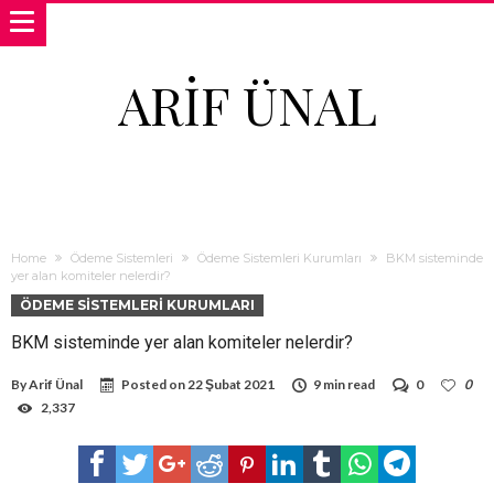
ARIF ÜNAL
Home
Ödeme Sistemleri
Ödeme Sistemleri Kurumları
BKM sisteminde
yer alan komiteler nelerdir?
ÖDEME SISTEMLERI KURUMLARI
BKM sisteminde yer alan komiteler nelerdir?
By
Arif Ünal
Posted on
22 Şubat 2021
9 min read
0
0
2,337