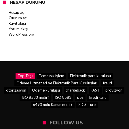
HESAP DURUMU
Hesap aç
Oturum aç
Kayıt akışı
Yorum akışı
WordPress.org
Top Tags
Temassız işlem
Elektronik para kuruluşu
Ödeme Hizmetleri Ve Elektronik Para Kuruluşları
fraud
otorizasyon
Ödeme kuruluşu
chargeback
FAST
provizyon
ISO 8583 nedir?
ISO 8583
pos
kredi kartı
6493 nolu Kanun nedir?
3D Secure
FOLLOW US