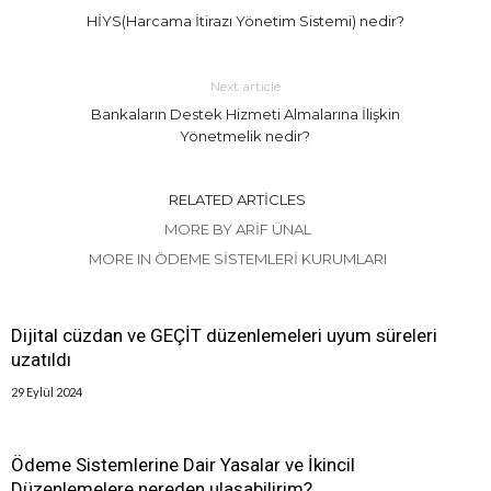
HİYS(Harcama İtirazı Yönetim Sistemi) nedir?
Next article
Bankaların Destek Hizmeti Almalarına İlişkin
Yönetmelik nedir?
RELATED ARTICLES
MORE BY ARIF ÜNAL
MORE IN ÖDEME SISTEMLERI KURUMLARI
Dijital cüzdan ve GEÇİT düzenlemeleri uyum süreleri
uzatıldı
29 Eylül 2024
Ödeme Sistemlerine Dair Yasalar ve İkincil
Düzenlemelere nereden ulaşabilirim?