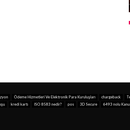
izyon
Ödeme Hizmetleri Ve Elektronik Para Kuruluşları
chargeback
T
uşu
kredi kartı
ISO 8583 nedir?
pos
3D Secure
6493 nolu Kanu