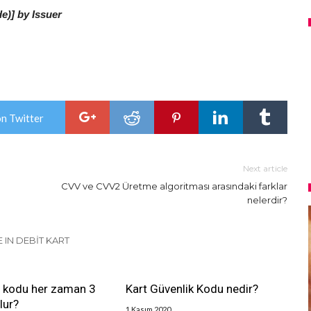
)] by Issuer
on Twitter
Next article
CVV ve CVV2 Üretme algoritması arasındaki farklar
nelerdir?
 IN DEBIT KART
kodu her zaman 3
Kart Güvenlik Kodu nedir?
lur?
1 Kasım 2020