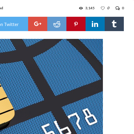
ad
3,145
0
0
on Twitter