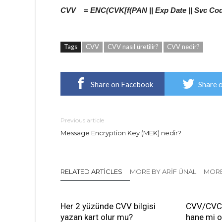
CVV = ENC(CVK[f(PAN || Exp Date || Svc Code
Tags
CVV
CVV nasıl üretilir?
CVV nedir?
Share on Facebook
Share 
Previous article
Message Encryption Key (MEK) nedir?
RELATED ARTICLES
MORE BY ARIF ÜNAL
MORE
Her 2 yüzünde CVV bilgisi
CVV/CVC 
yazan kart olur mu?
hane mi o