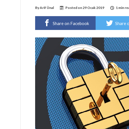
By
Arif Ünal
Posted on
29 Ocak 2019
1 min re
Share on Facebook
Share 