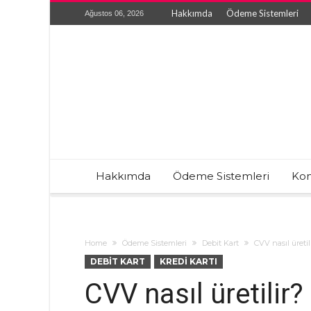
Hakkımda
Ödeme Sistemleri
Ağustos 06, 2026
Hakkımda
Ödeme Sistemleri
Kon
Home
Ödeme Sistemleri
Debit Kart
CVV nasıl üretil
DEBIT KART
KREDI KARTI
CVV nasıl üretilir?