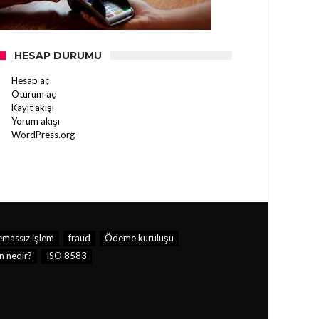
HESAP DURUMU
Hesap aç
Oturum aç
Kayıt akışı
Yorum akışı
WordPress.org
emassız işlem
fraud
Ödeme kuruluşu
n nedir?
ISO 8583