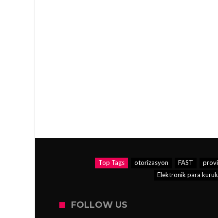
Top Tags
otorizasyon
FAST
prov
Elektronik para kurul
FOLLOW US