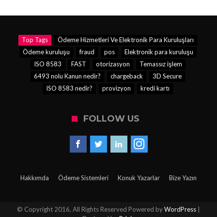
Top Tags
Ödeme Hizmetleri Ve Elektronik Para Kuruluşları
Ödeme kuruluşu
fraud
pos
Elektronik para kuruluşu
ISO 8583
FAST
otorizasyon
Temassız işlem
6493 nolu Kanun nedir?
chargeback
3D Secure
ISO 8583 nedir?
provizyon
kredi kartı
FOLLOW US
Hakkımda
Ödeme Sistemleri
Konuk Yazarlar
Bize Yazın
© Copyright 2016, All Rights Reserved Powered by
WordPress
|