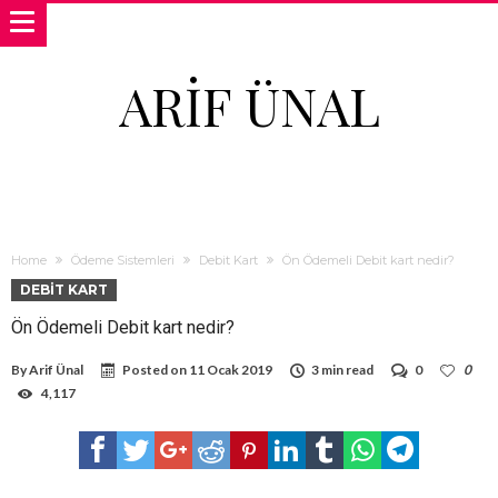
ARIF ÜNAL
Home
Ödeme Sistemleri
Debit Kart
Ön Ödemeli Debit kart nedir?
DEBIT KART
Ön Ödemeli Debit kart nedir?
By
Arif Ünal
Posted on
11 Ocak 2019
3 min read
0
0
4,117