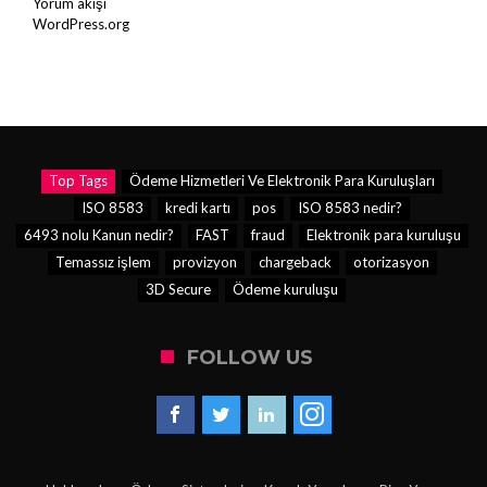
Yorum akışı
WordPress.org
Top Tags
Ödeme Hizmetleri Ve Elektronik Para Kuruluşları
ISO 8583
kredi kartı
pos
ISO 8583 nedir?
6493 nolu Kanun nedir?
FAST
fraud
Elektronik para kuruluşu
Temassız işlem
provizyon
chargeback
otorizasyon
3D Secure
Ödeme kuruluşu
FOLLOW US