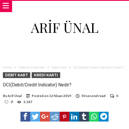
ARIF ÜNAL
Home
Ödeme Sistemleri
Debit Kart
DCI(Debit/Credit Indicator) Nedir?
DEBIT KART
KREDI KARTI
DCI(Debit/Credit Indicator) Nedir?
By
Arif Ünal
Posted on
12 Nisan 2019
50 second read
0
0
3,187