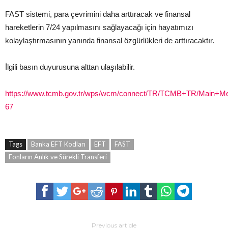
FAST sistemi, para çevrimini daha arttıracak ve finansal
hareketlerin 7/24 yapılmasını sağlayacağı için hayatımızı
kolaylaştırmasının yanında finansal özgürlükleri de arttıracaktır.
İlgili basın duyurusuna alttan ulaşılabilir.
https://www.tcmb.gov.tr/wps/wcm/connect/TR/TCMB+TR/Main+Me
67
Tags
Banka EFT Kodları
EFT
FAST
Fonların Anlık ve Sürekli Transferi
Previous article