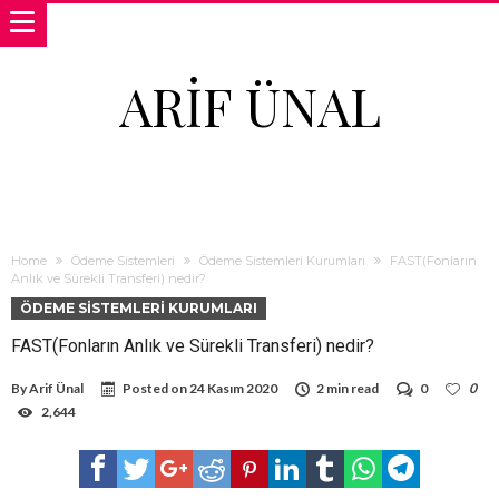
ARIF ÜNAL
Home
Ödeme Sistemleri
Ödeme Sistemleri Kurumları
FAST(Fonların
Anlık ve Sürekli Transferi) nedir?
ÖDEME SISTEMLERI KURUMLARI
FAST(Fonların Anlık ve Sürekli Transferi) nedir?
By
Arif Ünal
Posted on
24 Kasım 2020
2 min read
0
0
2,644