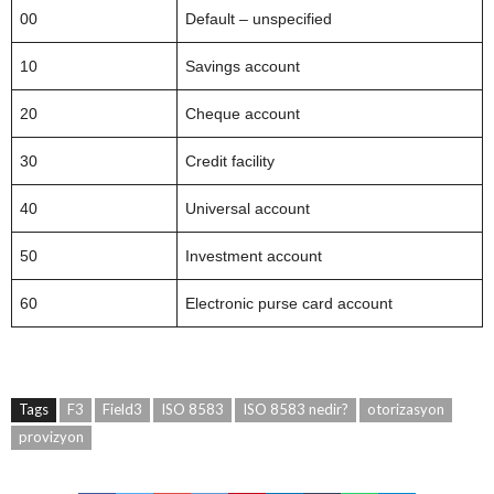
00
Default – unspecified
10
Savings account
20
Cheque account
30
Credit facility
40
Universal account
50
Investment account
60
Electronic purse card account
Tags
F3
Field3
ISO 8583
ISO 8583 nedir?
otorizasyon
provizyon