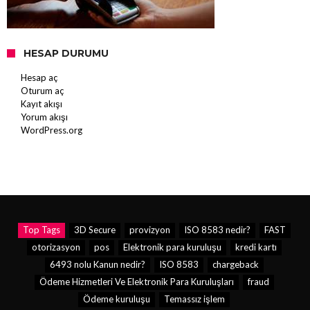
HESAP DURUMU
Hesap aç
Oturum aç
Kayıt akışı
Yorum akışı
WordPress.org
Top Tags
3D Secure
provizyon
ISO 8583 nedir?
FAST
otorizasyon
pos
Elektronik para kuruluşu
kredi kartı
6493 nolu Kanun nedir?
ISO 8583
chargeback
Ödeme Hizmetleri Ve Elektronik Para Kuruluşları
fraud
Ödeme kuruluşu
Temassız işlem