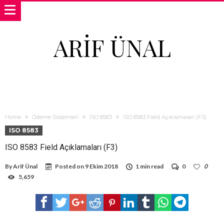
ARIF ÜNAL
Home
Ödeme Sistemleri
ISO 8583
ISO 8583 Field Açıklamaları (F3)
ISO 8583
ISO 8583 Field Açıklamaları (F3)
By
Arif Ünal
Posted on
9 Ekim 2018
1 min read
0
0
5,659