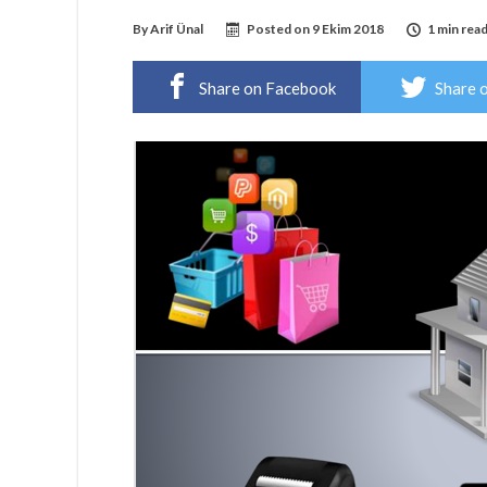
By
Arif Ünal
Posted on
9 Ekim 2018
1 min rea
Share on Facebook
Share 