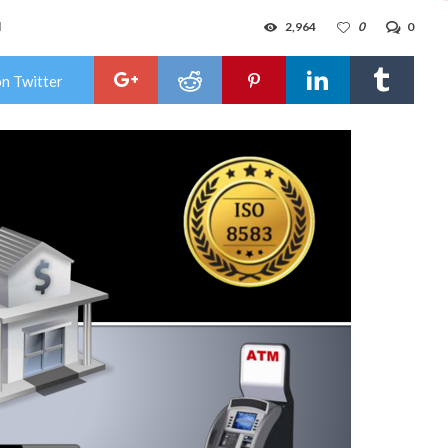
d
2,964
0
0
on Twitter