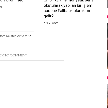
arı Oranı Nedir?
Chipli kart ile manyetik şerit
okutularak yapılan bir işlem
24
sadece Fallback olarak mı
gelir?
6 Ekim 2022
ore Related Articles
ICK TO COMMENT