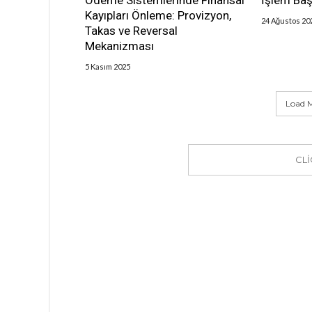
Ödeme Sistemlerinde Finansal
İşlem Baş
Kayıpları Önleme: Provizyon,
24 Ağustos 20
Takas ve Reversal
Mekanizması
5 Kasım 2025
Load M
CL