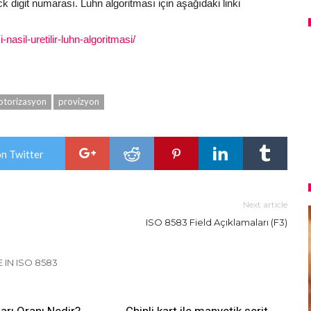
 digit numarası. Luhn algoritması için aşağıdaki linki
-nasil-uretilir-luhn-algoritmasi/
otorizasyon
provizyon
on Twitter
Next article
ISO 8583 Field Açıklamaları (F3)
 IN ISO 8583