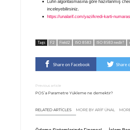
Luhn algoritasmasına göre hazırlanmış check
inceleyebilirsiniz.
https://unalarif.com/yazi/kredi-karti-numarasi
Tags
F2
Field2
ISO 8583
ISO 8583 nedir?
Share on Facebook
Share 
Previous article
POS’a Parametre Yükleme ne demektir?
RELATED ARTICLES
MORE BY ARIF ÜNAL
MORE