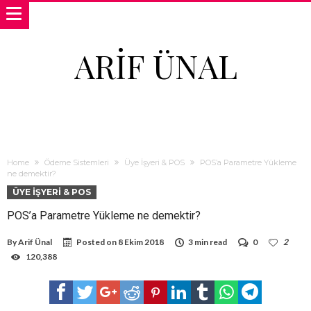
ARIF ÜNAL
Home
Ödeme Sistemleri
Üye İşyeri & POS
POS’a Parametre Yükleme
ne demektir?
ÜYE İŞYERI & POS
POS’a Parametre Yükleme ne demektir?
By
Arif Ünal
Posted on
8 Ekim 2018
3 min read
0
2
120,388