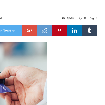
ad
8,505
0
0
on Twitter