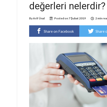
değerleri nelerdir?
By
Arif Ünal
Posted on
7 Şubat 2019
2 min re
Share on Facebook
Share 