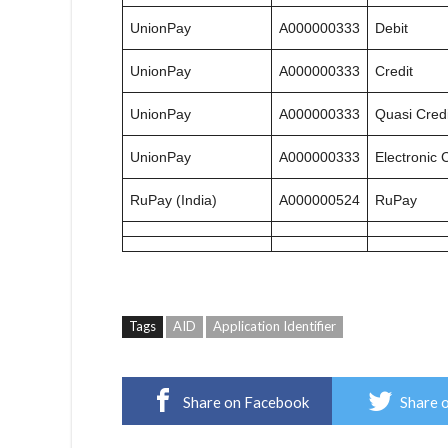
UnionPay
A000000333
Debit
UnionPay
A000000333
Credit
UnionPay
A000000333
Quasi Credi
UnionPay
A000000333
Electronic 
RuPay (India)
A000000524
RuPay
Tags
AID
Application Identifier
Share on Facebook
Share 