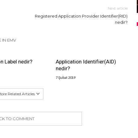
Next article
Registered Application Provider Identifier(RID)
nedir?
 IN EMV
on Label nedir?
Application Identifier(AID)
nedir?
7 Şubat 2019
ore Related Articles
ICK TO COMMENT