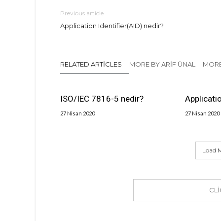
Previous article
Application Identifier(AID) nedir?
RELATED ARTICLES
MORE BY ARIF ÜNAL
MORE
ISO/IEC 7816-5 nedir?
Applicati
27 Nisan 2020
27 Nisan 2020
Load M
CL