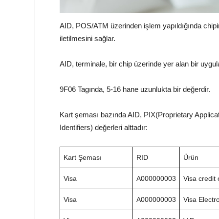
AID, POS/ATM üzerinden işlem yapıldığında chipin
iletilmesini sağlar.
AID, terminale, bir chip üzerinde yer alan bir uyg
9F06 Tagında, 5-16 hane uzunlukta bir değerdir.
Kart şeması bazında AID, PIX(Proprietary Applicat
Identifiers) değerleri alttadır:
Kart Şeması
RID
Ürün
Visa
A000000003
Visa credit 
Visa
A000000003
Visa Electr