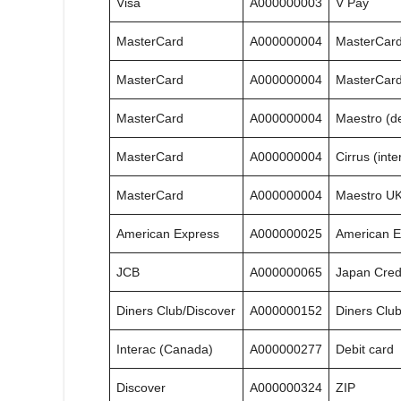
Visa
A000000003
V Pay
MasterCard
A000000004
MasterCard 
MasterCard
A000000004
MasterCar
MasterCard
A000000004
Maestro (de
MasterCard
A000000004
Cirrus (int
MasterCard
A000000004
Maestro UK
American Express
A000000025
American E
JCB
A000000065
Japan Cred
Diners Club/Discover
A000000152
Diners Clu
Interac (Canada)
A000000277
Debit card
Discover
A000000324
ZIP