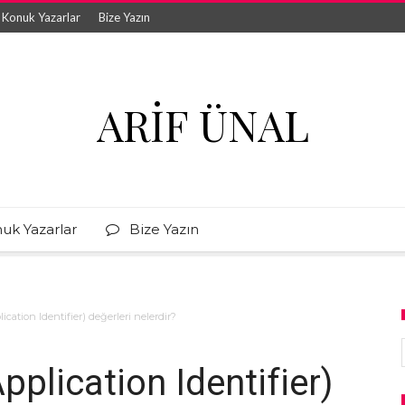
Konuk Yazarlar
Bize Yazın
ARIF ÜNAL
uk Yazarlar
Bize Yazın
cation Identifier) değerleri nelerdir?
plication Identifier)