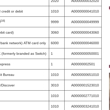
2020
A0000000032020
credit or debit
1010
A0000000041010
[16]
d
9999
A0000000049999
bit card)
3060
A0000000043060
erbank network) ATM card only
6000
A0000000046000
 (formerly branded as Switch)
1
A0000000050001
xpress
1
A00000002501
it Bureau
1010
A0000000651010
b/Discover
3010
A0000001523010
1010
A0000002771010
1010
A0000003241010