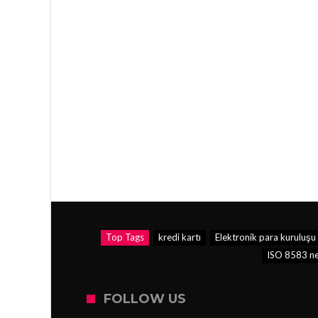
Top Tags
kredi kartı
Elektronik para kuruluşu
ISO 8583 ne
FOLLOW US