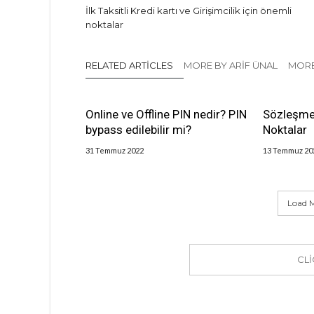
İlk Taksitli Kredi kartı ve Girişimcilik için önemli
noktalar
RELATED ARTICLES
MORE BY ARIF ÜNAL
MORE
Online ve Offline PIN nedir? PIN
Sözleşme
bypass edilebilir mi?
Noktalar
31 Temmuz 2022
13 Temmuz 20
Load M
CL