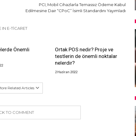
PCI, Mobil Cihazlarla Temassız Ödeme Kabul
Edilmesine Dair “CPoC” İsimli Standardını Yayımladı
 IN E-TICARET
lerde Önemli
Ortak POS nedir? Proje ve
testlerin de önemli noktalar
nelerdir?
22
2 Haziran 2022
ore Related Articles
ICK TO COMMENT