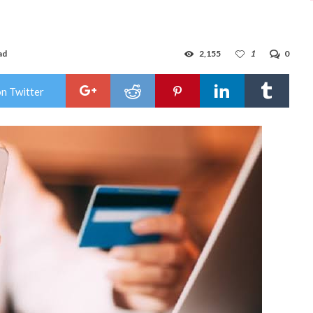
ad
2,155
1
0
on Twitter