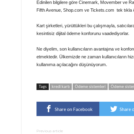
Edinilen bilgilere göre Cinemark, Movember ve R
Fifth Avenue, Shop.com ve Tickets.com tek tıkla 
Kart şirketleri, yürüttükleri bu çalışmayla, satıcıl
kesintisiz dijital ödeme konforunu vaadediyorlar.
Ne diyelim, son kullanıcıların avantajına ve konf
etmektedir. Ülkemizde ne zaman kullanıcıların hi
kullanıma açılacağını düşünüyorum.
Tags
kredi kartı
Ödeme sistemleri
Ödeme sistem
Share on Facebook
Share 
Previous article