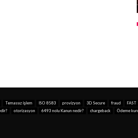
Temassız işlem
ISO 8583
provizyon
3D Secure
fraud
FAST
dir?
otorizasyon
6493 nolu Kanun nedir?
chargeback
Ödeme kuru