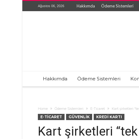
Hakkımda
Ödeme Sistemleri
Ağustos 06, 2026
Hakkımda
Ödeme Sistemleri
Kon
Home
Ödeme Sistemleri
E-Ticaret
Kart şirketleri “t
E-TICARET
GÜVENLIK
KREDI KARTI
Kart şirketleri “te