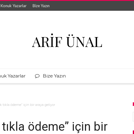
Konuk Yazarlar
Bize Yazın
ARIF ÜNAL
uk Yazarlar
Bize Yazın
ek tıkla ödeme” için bir araya geliyor
k tıkla ödeme” için bir