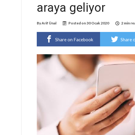
araya geliyor
By
Arif Ünal
Posted on
30 Ocak 2020
2 min re
Share on Facebook
Share 