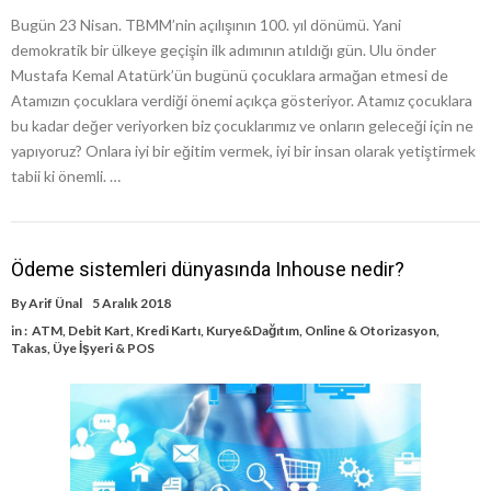
Bugün 23 Nisan. TBMM’nin açılışının 100. yıl dönümü. Yani
demokratik bir ülkeye geçişin ilk adımının atıldığı gün. Ulu önder
Mustafa Kemal Atatürk’ün bugünü çocuklara armağan etmesi de
Atamızın çocuklara verdiği önemi açıkça gösteriyor. Atamız çocuklara
bu kadar değer veriyorken biz çocuklarımız ve onların geleceği için ne
yapıyoruz? Onlara iyi bir eğitim vermek, iyi bir insan olarak yetiştirmek
tabii ki önemli. …
Ödeme sistemleri dünyasında Inhouse nedir?
By
Arif Ünal
5 Aralık 2018
in :
ATM
,
Debit Kart
,
Kredi Kartı
,
Kurye&Dağıtım
,
Online & Otorizasyon
,
Takas
,
Üye İşyeri & POS