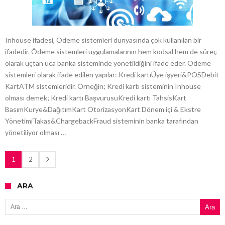
Inhouse ifadesi, Ödeme sistemleri dünyasında çok kullanılan bir
ifadedir. Ödeme sistemleri uygulamalarının hem kodsal hem de süreç
olarak uçtan uca banka sisteminde yönetildiğini ifade eder. Ödeme
sistemleri olarak ifade edilen yapılar: Kredi kartıÜye işyeri&POSDebit
KartATM sistemleridir. Örneğin; Kredi kartı sisteminin Inhouse
olması demek; Kredi kartı BaşvurusuKredi kartı TahsisKart
BasımKurye&DağıtımKart OtorizasyonKart Dönem içi & Ekstre
YönetimiTakas&ChargebackFraud sisteminin banka tarafından
yönetiliyor olması …
1
2
ARA
Arama: