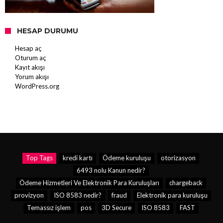
HESAP DURUMU
Hesap aç
Oturum aç
Kayıt akışı
Yorum akışı
WordPress.org
Top Tags
kredi kartı
Ödeme kuruluşu
otorizasyon
6493 nolu Kanun nedir?
Ödeme Hizmetleri Ve Elektronik Para Kuruluşları
chargeback
provizyon
ISO 8583 nedir?
fraud
Elektronik para kuruluşu
Temassız işlem
pos
3D Secure
ISO 8583
FAST