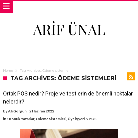
ARIF ÜNAL
Home
Tag Archives: Ödeme sistemleri
TAG ARCHIVES: ÖDEME SISTEMLERI
Ortak POS nedir? Proje ve testlerin de önemli noktalar
nelerdir?
By
Ali Görgün
2 Haziran 2022
in :
Konuk Yazarlar
,
Ödeme Sistemleri
,
Üye İşyeri & POS