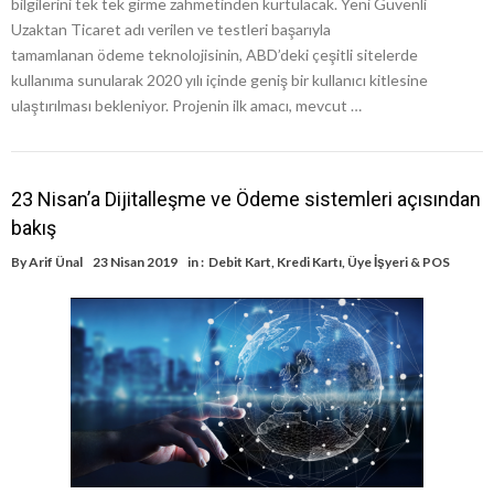
bilgilerini tek tek girme zahmetinden kurtulacak. Yeni Güvenli
Uzaktan Ticaret adı verilen ve testleri başarıyla
tamamlanan ödeme teknolojisinin, ABD’deki çeşitli sitelerde
kullanıma sunularak 2020 yılı içinde geniş bir kullanıcı kitlesine
ulaştırılması bekleniyor. Projenin ilk amacı, mevcut …
23 Nisan’a Dijitalleşme ve Ödeme sistemleri açısından
bakış
By
Arif Ünal
23 Nisan 2019
in :
Debit Kart
,
Kredi Kartı
,
Üye İşyeri & POS