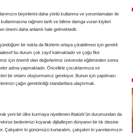
klarımızın beyinlerini daha yönlü kullanma ve yorumlamaları ile
00 kullanmasına rağmen tarih ve bilime damga vuran kişileri
n önemi daha anlamlı hale gelmektedir.
ndüğüm bir nokta da fikirlerin ortaya çıkabilmesi için gerekli
lesef bu durum çok zayıf kalmaktadır ve çoğu fikir
z için önemli olan değerlerimiz üniversite eğitiminden sonra
lkeler adına yapmaktadır. Öncelikle çocuklarımıza ve
ekleri bir ortamı oluşturmamız gerekiyor. Bunun için yapılması
rimizi çağın gerektirdiği standartlara ulaştırmak.
ak yeni bir ülke kurmaya niyetlenen Atatürk’ün durumundan da
rekirse bedenimizi koyarak dijitalleşen dünyanın bir tık ötesine
. Çalışalım ki günümüzü kurtaralım, çalışalım ki yarınlarımızın