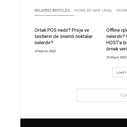
RELATED ARTICLES
MORE BY ARIF ÜNAL
MORE
Ortak POS nedir? Proje ve
Offline i
testlerin de önemli noktalar
nelerdir? 
nelerdir?
HOST’a bil
örnek veri
2 Haziran 2022
31 Mayıs 2022
Load M
CL