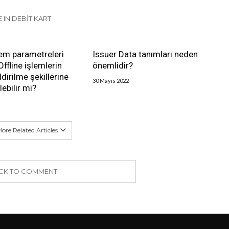
 IN DEBIT KART
şlem parametreleri
Issuer Data tanımları neden
Offline işlemlerin
önemlidir?
dirilme şekillerine
30 Mayıs 2022
lebilir mi?
ore Related Articles
ICK TO COMMENT