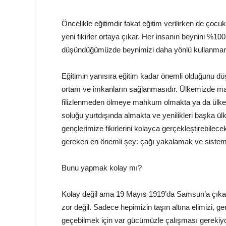
Öncelikle eğitimdir fakat eğitim verilirken de çocu
yeni fikirler ortaya çıkar. Her insanın beynini %1
düşündüğümüzde beynimizi daha yönlü kullanmanı
Eğitimin yanısıra eğitim kadar önemli olduğunu düşü
ortam ve imkanların sağlanmasıdır. Ülkemizde maa
filizlenmeden ölmeye mahkum olmakta ya da ülkemi
soluğu yurtdışında almakta ve yenilikleri başka ü
gençlerimize fikirlerini kolayca gerçekleştirebilec
gereken en önemli şey: çağı yakalamak ve sistemle
Bunu yapmak kolay mı?
Kolay değil ama 19 Mayıs 1919’da Samsun’a çıkar
zor değil. Sadece hepimizin taşın altına elimizi, ge
geçebilmek için var gücümüzle çalışması gerekiyor