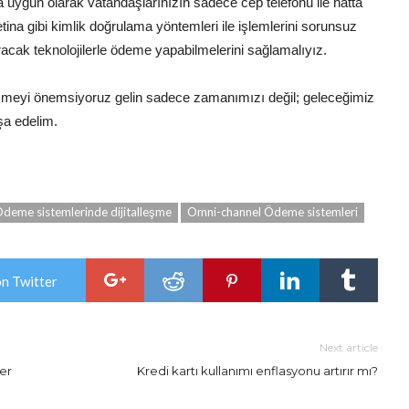
 uygun olarak vatandaşlarınızın sadece cep telefonu ile hatta
etina gibi kimlik doğrulama yöntemleri ile işlemlerini sorunsuz
ıracak teknolojilerle ödeme yapabilmelerini sağlamalıyız.
leşmeyi önemsiyoruz gelin sadece zamanımızı değil; geleceğimiz
şa edelim.
deme sistemlerinde dijitalleşme
Omni-channel Ödeme sistemleri
on Twitter
Next article
er
Kredi kartı kullanımı enflasyonu artırır mı?