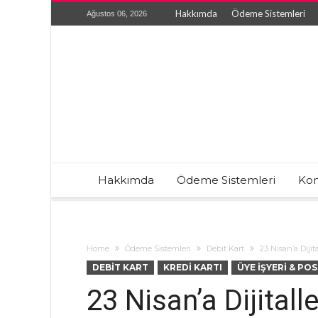
Hakkımda
Ödeme Sistemleri
Ağustos 06, 2026
Hakkımda
Ödeme Sistemleri
Kon
Home
Ödeme Sistemleri
Debit Kart
23 Nisan’a Diji
DEBIT KART
KREDI KARTI
ÜYE İŞYERI & POS
23 Nisan’a Dijita