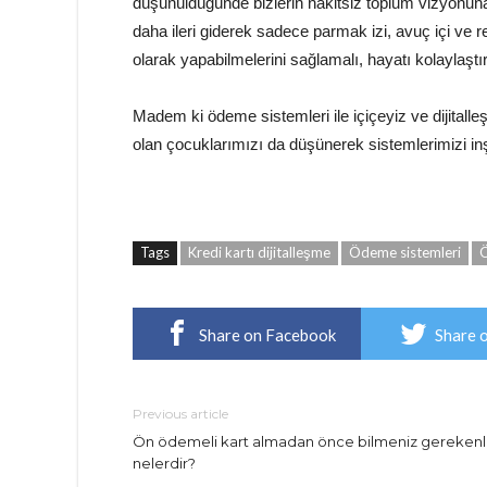
düşünüldüğünde bizlerin nakitsiz toplum vizyonuna
daha ileri giderek sadece parmak izi, avuç içi ve r
olarak yapabilmelerini sağlamalı, hayatı kolaylaşt
Madem ki ödeme sistemleri ile içiçeyiz ve dijital
olan çocuklarımızı da düşünerek sistemlerimizi in
Tags
Kredi kartı dijitalleşme
Ödeme sistemleri
Ö
Share on Facebook
Share 
Previous article
Ön ödemeli kart almadan önce bilmeniz gerekenl
nelerdir?