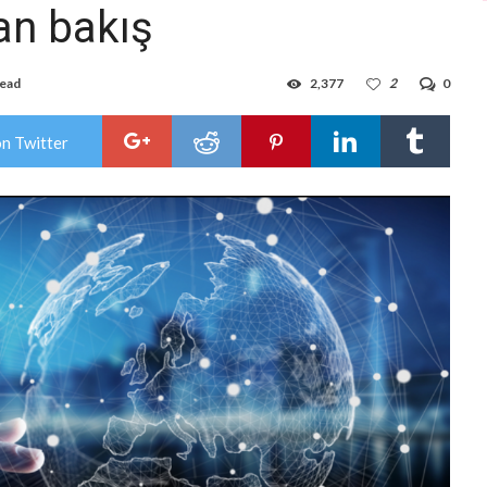
an bakış
read
2,377
2
0
on Twitter