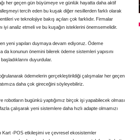
şağı her geçen gün büyümeye ve günlük hayatta daha aktif
alleşmeyi tercih eden bu kuşak diğer nesillerden farklı olarak
entileri ve teknolojiye bakış açıları çok farklıdır. Firmalar
nı iyi analiz etmeli ve bu kuşağın isteklerini önemsemelidir.
dilen yeni yapıları duymaya devam ediyoruz. Ödeme
sa da konunun önemini bilerek ödeme sistemleri yapısını
başladıklarını duyurdular.
 doğrulanarak ödemelerin gerçekleştirildiği çalışmalar her geçen
tımıza daha çok gireceğini söyleyebiliriz.
ve robotların bugünkü yaptığımız birçok işi yapabilecek olması
 fazla çalışarak yeni sistemlere daha hızlı adapte olmamızı
en Kart -POS etkileşimi ve çevresel ekosistemler