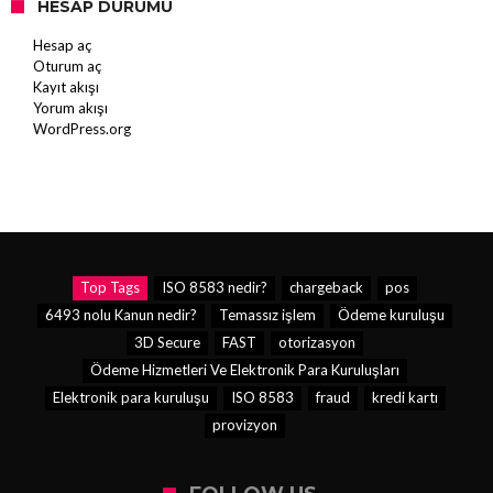
HESAP DURUMU
Hesap aç
Oturum aç
Kayıt akışı
Yorum akışı
WordPress.org
Top Tags
ISO 8583 nedir?
chargeback
pos
6493 nolu Kanun nedir?
Temassız işlem
Ödeme kuruluşu
3D Secure
FAST
otorizasyon
Ödeme Hizmetleri Ve Elektronik Para Kuruluşları
Elektronik para kuruluşu
ISO 8583
fraud
kredi kartı
provizyon