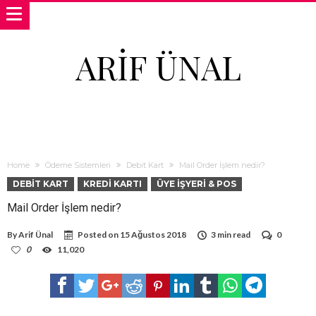
ARIF ÜNAL
Home
Ödeme Sistemleri
Debit Kart
Mail Order İşlem nedir?
DEBIT KART
KREDI KARTI
ÜYE İŞYERI & POS
Mail Order İşlem nedir?
By
Arif Ünal
Posted on
15 Ağustos 2018
3 min read
0
0
11,020