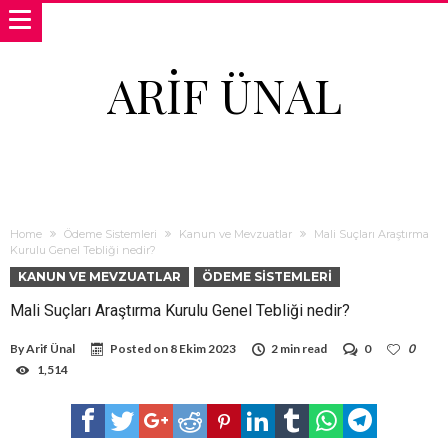
ARIF ÜNAL
Home
Ödeme Sistemleri
Kanun ve Mevzuatlar
Mali Suçları Araştırma
Kurulu Genel Tebliği nedir?
KANUN VE MEVZUATLAR
ÖDEME SISTEMLERI
Mali Suçları Araştırma Kurulu Genel Tebliği nedir?
By
Arif Ünal
Posted on
8 Ekim 2023
2 min read
0
0
1,514