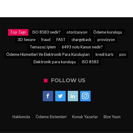
Top Tags
ISO 8583 nedir?
otorizasyon
Ödeme kuruluşu
3D Secure
fraud
FAST
chargeback
provizyon
Temassız işlem
6493 nolu Kanun nedir?
Ödeme Hizmetleri Ve Elektronik Para Kuruluşları
kredi kartı
pos
Elektronik para kuruluşu
ISO 8583
FOLLOW US
Hakkımda
Ödeme Sistemleri
Konuk Yazarlar
Bize Yazın