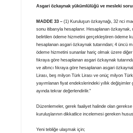
Asgari özkaynak yükümlülüğü ve mesleki sorum
MADDE 33 –
(1) Kuruluşun özkaynağı, 32 nci madd
sonu itibarıyla hesaplanır. Hesaplanan özkaynak, 
belirtilen ödeme hizmetini gerçekleştiren ödeme ku
hesaplanan asgari özkaynak tutarından; 4 üncü ma
ödeme hizmetini sunanlar hariç olmak üzere diğer
fıkraya göre hesaplanan asgari özkaynak tutarında
ve altıncı fıkraya göre hesaplanan asgari özkaynak
Lirası, beş milyon Türk Lirası ve onüç milyon Türk 
yayımlanan fiyat endekslerindeki yıllık değişimle
ayında tekrar değerlendirilir.”
Düzenlemeler, gerek faaliyet halinde olan gerekse 
kuruluşlarının dikkatlice incelemesi gereken husus
Yeni tebliğe ulaşmak için;