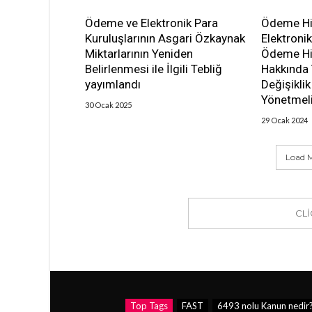
Ödeme ve Elektronik Para
Ödeme Hi
Kuruluşlarının Asgari Özkaynak
Elektronik
Miktarlarının Yeniden
Ödeme Hiz
Belirlenmesi ile İlgili Tebliğ
Hakkında
yayımlandı
Değişikli
Yönetmeli
30 Ocak 2025
29 Ocak 2024
Load M
CL
Top Tags
FAST
6493 nolu Kanun nedir