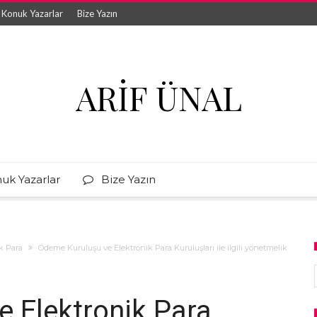
Konuk Yazarlar
Bize Yazın
ARIF ÜNAL
uk Yazarlar
Bize Yazın
k Para
Ödeme Kuruluşu ve Elektronik Para Kuruluşları ile ilgili yönetmelik
 Elektronik Para