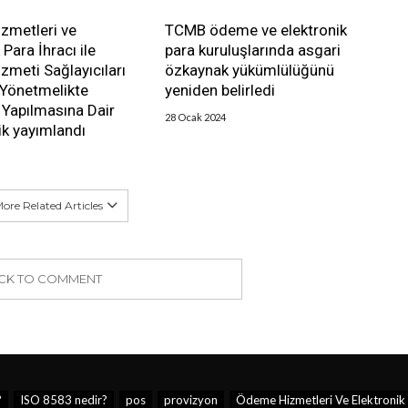
zmetleri ve
TCMB ödeme ve elektronik
 Para İhracı ile
para kuruluşlarında asgari
meti Sağlayıcıları
özkaynak yükümlülüğünü
 Yönetmelikte
yeniden belirledi
k Yapılmasına Dair
28 Ocak 2024
k yayımlandı
ore Related Articles
ICK TO COMMENT
?
ISO 8583 nedir?
pos
provizyon
Ödeme Hizmetleri Ve Elektronik 