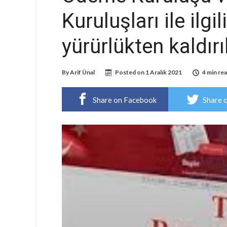
Kuruluşları ile ilgi
yürürlükten kaldırı
By
Arif Ünal
Posted on
1 Aralık 2021
4 min re
Share on Facebook
Share 