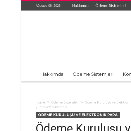
Hakkımda
Ödeme Sistemleri
Ağustos 08, 2026
Hakkımda
Ödeme Sistemleri
Kon
Home
Ödeme Sistemleri
Ödeme Kuruluşu ve Elektroni
yürürlükten kaldırıldı
ÖDEME KURULUŞU VE ELEKTRONIK PARA
Ödeme Kuruluşu ve