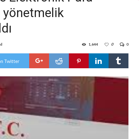
li yönetmelik
ldı
ad
1,644
0
0
on Twitter