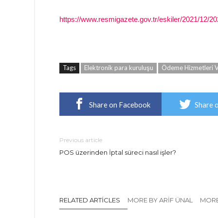
https://www.resmigazete.gov.tr/eskiler/2021/12/2
Tags
Elektronik para kuruluşu
Ödeme Hizmetleri Ve
Share on Facebook
Share 
Previous article
POS üzerinden İptal süreci nasıl işler?
RELATED ARTICLES
MORE BY ARIF ÜNAL
MORE