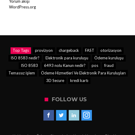
Yorum akışı
WordPress.org
Top Tags
provizyon
chargeback
FAST
otorizasyon
ISO 8583 nedir?
Elektronik para kuruluşu
Ödeme kuruluşu
ISO 8583
6493 nolu Kanun nedir?
pos
fraud
Temassız işlem
Ödeme Hizmetleri Ve Elektronik Para Kuruluşları
3D Secure
kredi kartı
FOLLOW US