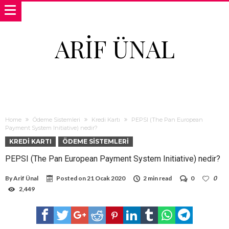
ARIF ÜNAL
Home
Ödeme Sistemleri
Kredi Kartı
PEPSI (The Pan European
Payment System Initiative) nedir?
KREDI KARTI
ÖDEME SISTEMLERI
PEPSI (The Pan European Payment System Initiative) nedir?
By
Arif Ünal
Posted on
21 Ocak 2020
2 min read
0
0
2,449