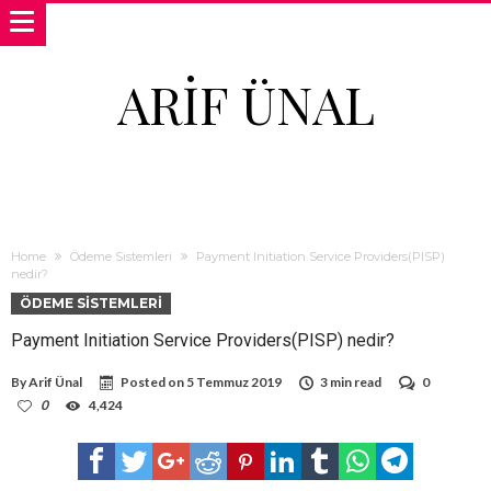
ARIF ÜNAL
Home
Ödeme Sistemleri
Payment Initiation Service Providers(PISP)
nedir?
ÖDEME SISTEMLERI
Payment Initiation Service Providers(PISP) nedir?
By
Arif Ünal
Posted on
5 Temmuz 2019
3 min read
0
0
4,424