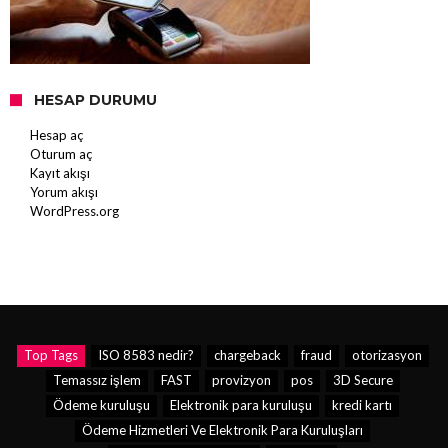
HESAP DURUMU
Hesap aç
Oturum aç
Kayıt akışı
Yorum akışı
WordPress.org
Top Tags
ISO 8583 nedir?
chargeback
fraud
otorizasyon
Temassız işlem
FAST
provizyon
pos
3D Secure
Ödeme kuruluşu
Elektronik para kuruluşu
kredi kartı
Ödeme Hizmetleri Ve Elektronik Para Kuruluşları