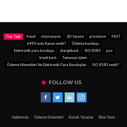
Top Tags
fraud
otorizasyon
3D Secure
provizyon
FAST
6493 nolu Kanun nedir?
Ödeme kuruluşu
Elektronik para kuruluşu
chargeback
ISO 8583
pos
kredi kartı
Temassız işlem
Ödeme Hizmetleri Ve Elektronik Para Kuruluşları
ISO 8583 nedir?
FOLLOW US
Hakkımda
Ödeme Sistemleri
Konuk Yazarlar
Bize Yazın