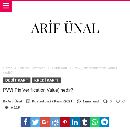
ARIF ÜNAL
Home
Ödeme Sistemleri
Debit Kart
PVV( Pin Verification Value)
nedir?
DEBIT KART
KREDI KARTI
PVV( Pin Verification Value) nedir?
By
Arif Ünal
Posted on
29 Kasım 2021
1 min read
0
0
6,119