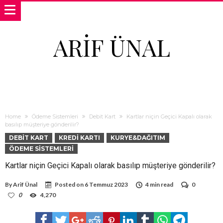
ARIF ÜNAL
Home
Ödeme Sistemleri
Debit Kart
Kartlar niçin Geçici Kapalı olarak
basılıp müşteriye gönderilir?
DEBIT KART
KREDI KARTI
KURYE&DAĞITIM
ÖDEME SISTEMLERI
Kartlar niçin Geçici Kapalı olarak basılıp müşteriye gönderilir?
By
Arif Ünal
Posted on
6 Temmuz 2023
4 min read
0
0
4,270