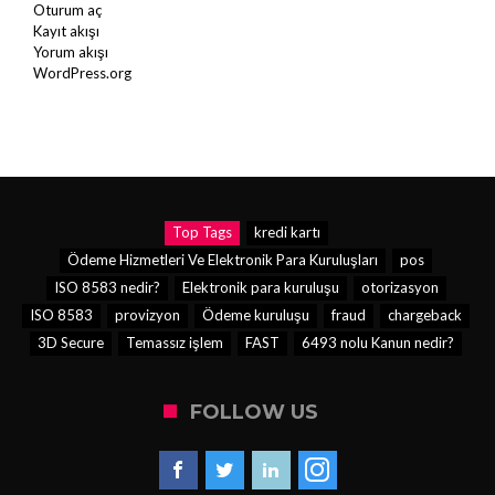
Oturum aç
Kayıt akışı
Yorum akışı
WordPress.org
Top Tags
kredi kartı
Ödeme Hizmetleri Ve Elektronik Para Kuruluşları
pos
ISO 8583 nedir?
Elektronik para kuruluşu
otorizasyon
ISO 8583
provizyon
Ödeme kuruluşu
fraud
chargeback
3D Secure
Temassız işlem
FAST
6493 nolu Kanun nedir?
FOLLOW US