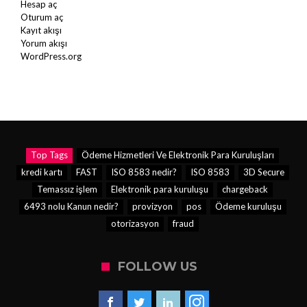
Hesap aç
Oturum aç
Kayıt akışı
Yorum akışı
WordPress.org
Top Tags
Ödeme Hizmetleri Ve Elektronik Para Kuruluşları
kredi kartı
FAST
ISO 8583 nedir?
ISO 8583
3D Secure
Temassız işlem
Elektronik para kuruluşu
chargeback
6493 nolu Kanun nedir?
provizyon
pos
Ödeme kuruluşu
otorizasyon
fraud
FOLLOW US