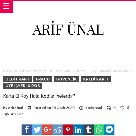
ARIF ÜNAL
Home
Ödeme Sistemleri
Debit Kart
Karta El Koy Hata Kodları nelerdir?
DEBIT KART
FRAUD
GÜVENLIK
KREDI KARTI
ÜYE İŞYERI & POS
Karta El Koy Hata Kodları nelerdir?
By
Arif Ünal
Posted on
15 Ocak 2020
1 min read
0
0
48,577