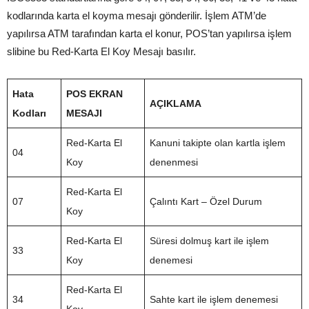
kodlarında karta el koyma mesajı gönderilir. İşlem ATM’de
yapılırsa ATM tarafından karta el konur, POS’tan yapılırsa işlem
slibine bu Red-Karta El Koy Mesajı basılır.
Hata
POS EKRAN
AÇIKLAMA
Kodları
MESAJI
Red-Karta El
Kanuni takipte olan kartla işlem
04
Koy
denenmesi
Red-Karta El
07
Çalıntı Kart – Özel Durum
Koy
Red-Karta El
Süresi dolmuş kart ile işlem
33
Koy
denemesi
Red-Karta El
34
Sahte kart ile işlem denemesi
Koy