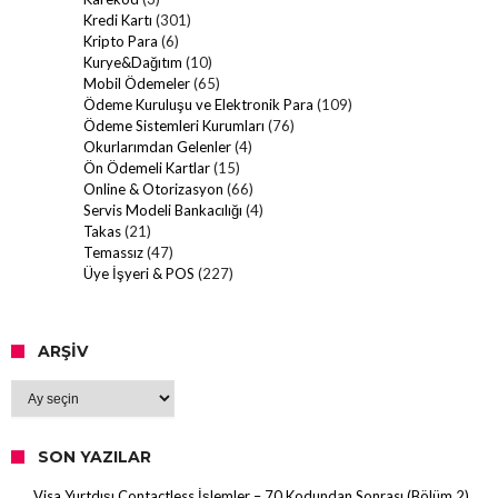
Kredi Kartı
(301)
Kripto Para
(6)
Kurye&Dağıtım
(10)
Mobil Ödemeler
(65)
Ödeme Kuruluşu ve Elektronik Para
(109)
Ödeme Sistemleri Kurumları
(76)
Okurlarımdan Gelenler
(4)
Ön Ödemeli Kartlar
(15)
Online & Otorizasyon
(66)
Servis Modeli Bankacılığı
(4)
Takas
(21)
Temassız
(47)
Üye İşyeri & POS
(227)
ARŞIV
Arşiv
SON YAZILAR
Visa Yurtdışı Contactless İşlemler – 70 Kodundan Sonrası (Bölüm 2)