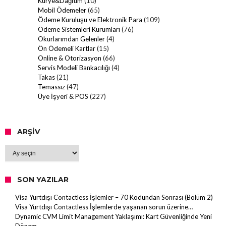
Kurye&Dağıtım
(10)
Mobil Ödemeler
(65)
Ödeme Kuruluşu ve Elektronik Para
(109)
Ödeme Sistemleri Kurumları
(76)
Okurlarımdan Gelenler
(4)
Ön Ödemeli Kartlar
(15)
Online & Otorizasyon
(66)
Servis Modeli Bankacılığı
(4)
Takas
(21)
Temassız
(47)
Üye İşyeri & POS
(227)
ARŞIV
Arşiv
SON YAZILAR
Visa Yurtdışı Contactless İşlemler – 70 Kodundan Sonrası (Bölüm 2)
Visa Yurtdışı Contactless İşlemlerde yaşanan sorun üzerine…
Dynamic CVM Limit Management Yaklaşımı: Kart Güvenliğinde Yeni