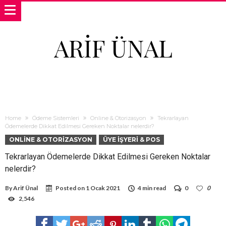
ARIF ÜNAL
Home
Ödeme Sistemleri
Online & Otorizasyon
Tekrarlayan
Ödemelerde Dikkat Edilmesi Gereken Noktalar nelerdir?
ONLINE & OTORIZASYON
ÜYE İŞYERI & POS
Tekrarlayan Ödemelerde Dikkat Edilmesi Gereken Noktalar
nelerdir?
By
Arif Ünal
Posted on
1 Ocak 2021
4 min read
0
0
2,546