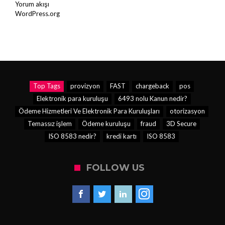
Yorum akışı
WordPress.org
Top Tags
provizyon
FAST
chargeback
pos
Elektronik para kuruluşu
6493 nolu Kanun nedir?
Ödeme Hizmetleri Ve Elektronik Para Kuruluşları
otorizasyon
Temassız işlem
Ödeme kuruluşu
fraud
3D Secure
ISO 8583 nedir?
kredi kartı
ISO 8583
FOLLOW US