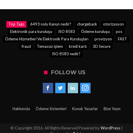
Top Tags
6493 nolu Kanun nedir?
chargeback
otorizasyon
Elektronik para kuruluşu
ISO 8583
Ödeme kuruluşu
pos
Ödeme Hizmetleri Ve Elektronik Para Kuruluşları
provizyon
FAST
fraud
Temassız işlem
kredi kartı
3D Secure
ISO 8583 nedir?
FOLLOW US
Hakkımda
Ödeme Sistemleri
Konuk Yazarlar
Bize Yazın
© Copyright 2016, All Rights Reserved Powered by
WordPress
|