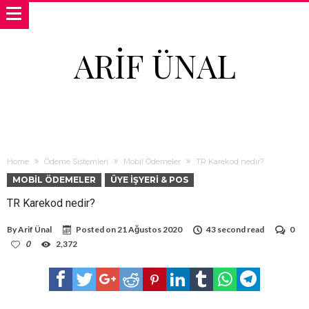
ARIF ÜNAL
Home
Ödeme Sistemleri
Mobil Ödemeler
TR Karekod nedir?
MOBIL ÖDEMELER
ÜYE İŞYERI & POS
TR Karekod nedir?
By
Arif Ünal
Posted on
21 Ağustos 2020
43 second read
0
0
2,372