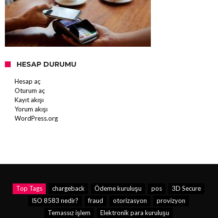
HESAP DURUMU
Hesap aç
Oturum aç
Kayıt akışı
Yorum akışı
WordPress.org
Top Tags
chargeback
Ödeme kuruluşu
pos
3D Secure
ISO 8583 nedir?
fraud
otorizasyon
provizyon
Temassız işlem
Elektronik para kuruluşu