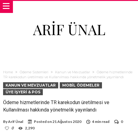
ARIF ÜNAL
Home
Ödeme Sistemleri
Kanun ve Mevzuatlar
Ödeme hizmetlerinde
TR karekodun üretilmesi ve Kullanılması hakkında yönetmelik yayınlandı
KANUN VE MEVZUATLAR
MOBIL ÖDEMELER
ÜYE İŞYERI & POS
Ödeme hizmetlerinde TR karekodun üretilmesi ve
Kullanılması hakkında yönetmelik yayınlandı
By
Arif Ünal
Posted on
21 Ağustos 2020
4 min read
0
0
2,290