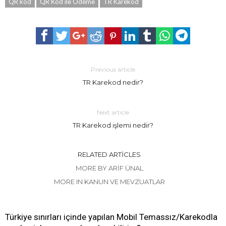
QR kod
QR Kod ile Ödeme
TR Karekod
Previous article
TR Karekod nedir?
Next article
TR Karekod işlemi nedir?
RELATED ARTICLES
MORE BY ARIF ÜNAL
MORE IN KANUN VE MEVZUATLAR
Türkiye sınırları içinde yapılan Mobil Temassız/Karekodla