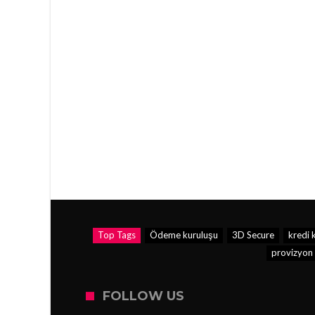
Top Tags
Ödeme kuruluşu
3D Secure
kredi k
provizyon
FOLLOW US