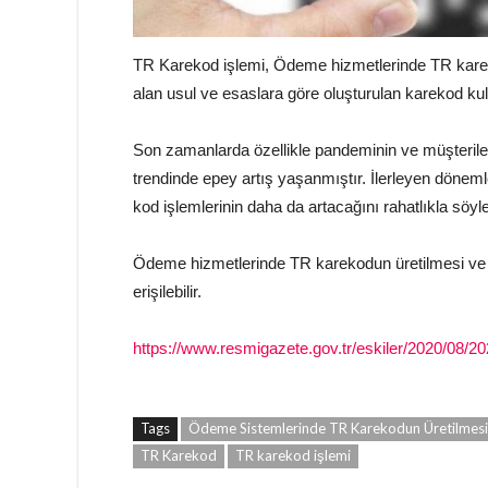
TR Karekod işlemi, Ödeme hizmetlerinde TR karek
alan usul ve esaslara göre oluşturulan karekod kull
Son zamanlarda özellikle pandeminin ve müşterileri
trendinde epey artış yaşanmıştır. İlerleyen döneml
kod işlemlerinin daha da artacağını rahatlıkla söyley
Ödeme hizmetlerinde TR karekodun üretilmesi ve K
erişilebilir.
https://www.resmigazete.gov.tr/eskiler/2020/08/2
Tags
Ödeme Sistemlerinde TR Karekodun Üretilmesi 
TR Karekod
TR karekod işlemi