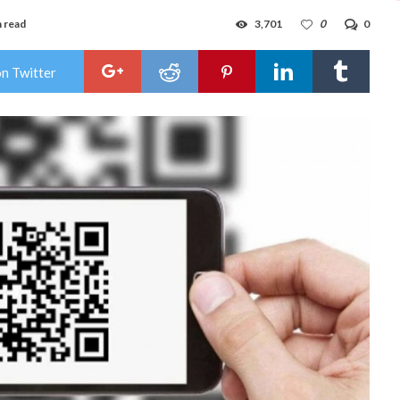
n read
3,701
0
0
on Twitter