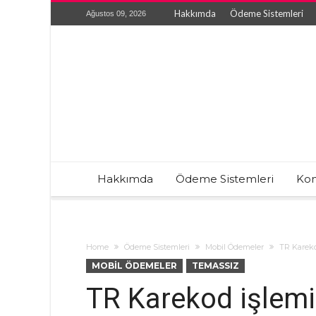
Hakkımda
Ödeme Sistemleri
Ağustos 09, 2026
Hakkımda
Ödeme Sistemleri
Kon
Home
Ödeme Sistemleri
Mobil Ödemeler
TR Kareko
MOBIL ÖDEMELER
TEMASSIZ
TR Karekod işlemi