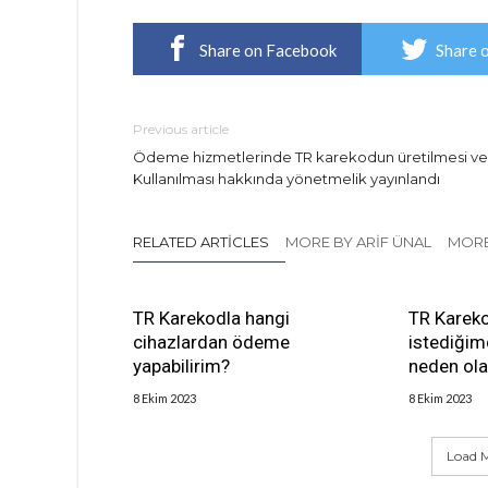
Share on Facebook
Share 
Previous article
Ödeme hizmetlerinde TR karekodun üretilmesi ve
Kullanılması hakkında yönetmelik yayınlandı
RELATED ARTICLES
MORE BY ARIF ÜNAL
MORE
TR Karekodla hangi
TR Karek
cihazlardan ödeme
istediğim
yapabilirim?
neden olab
8 Ekim 2023
8 Ekim 2023
Load M