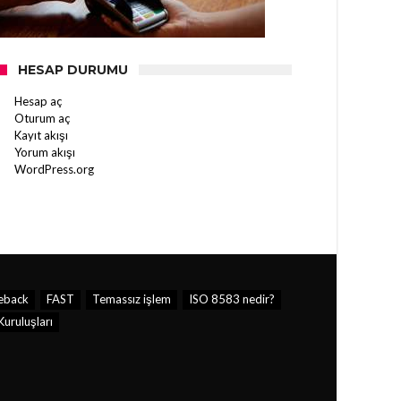
HESAP DURUMU
Hesap aç
Oturum aç
Kayıt akışı
Yorum akışı
WordPress.org
eback
FAST
Temassız işlem
ISO 8583 nedir?
uruluşları