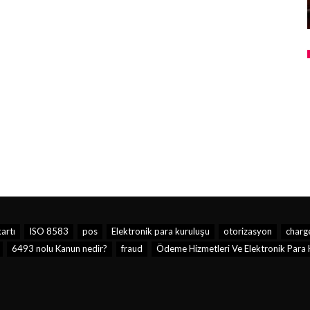
artı
ISO 8583
pos
Elektronik para kuruluşu
otorizasyon
charg
6493 nolu Kanun nedir?
fraud
Ödeme Hizmetleri Ve Elektronik Para K