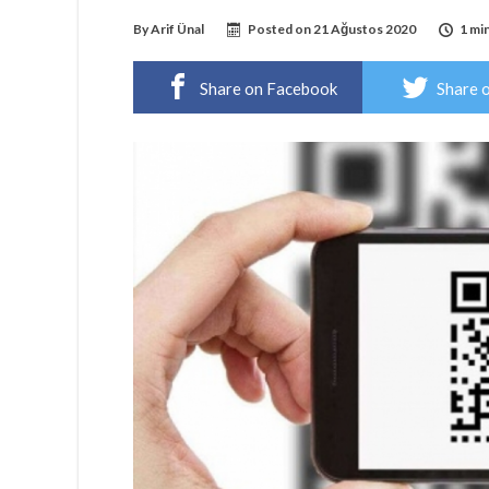
By
Arif Ünal
Posted on
21 Ağustos 2020
1 mi
Share on Facebook
Share 