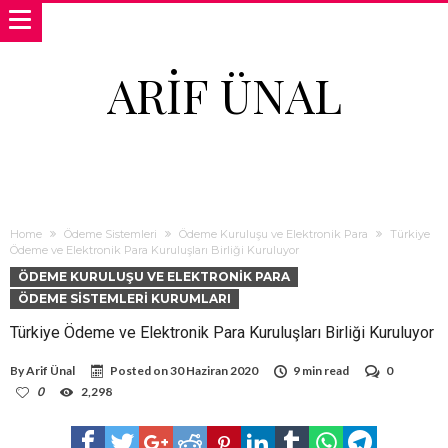
ARIF ÜNAL
Home
Ödeme Sistemleri
Ödeme Kuruluşu ve Elektronik Para
Türkiye
Ödeme ve Elektronik Para Kuruluşları Birliği Kuruluyor
ÖDEME KURULUŞU VE ELEKTRONIK PARA
ÖDEME SISTEMLERI KURUMLARI
Türkiye Ödeme ve Elektronik Para Kuruluşları Birliği Kuruluyor
By
Arif Ünal
Posted on
30 Haziran 2020
9 min read
0
0
2,298