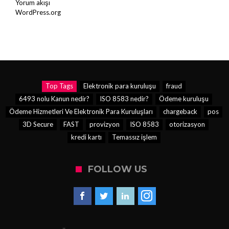
Yorum akışı
WordPress.org
Top Tags
Elektronik para kuruluşu
fraud
6493 nolu Kanun nedir?
ISO 8583 nedir?
Ödeme kuruluşu
Ödeme Hizmetleri Ve Elektronik Para Kuruluşları
chargeback
pos
3D Secure
FAST
provizyon
ISO 8583
otorizasyon
kredi kartı
Temassız işlem
FOLLOW US