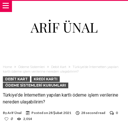
ARIF ÜNAL
Home
Ödeme Sistemleri
Debit Kart
Türkiye’de İnternetten yapılan
kartlı ödeme işlem verilerine nereden ulaşabilirim?
DEBIT KART
KREDI KARTI
ÖDEME SISTEMLERI KURUMLARI
Türkiye’de İnternetten yapılan kartlı ödeme işlem verilerine
nereden ulaşabilirim?
By
Arif Ünal
Posted on
28 Şubat 2021
28 second read
0
0
2,014