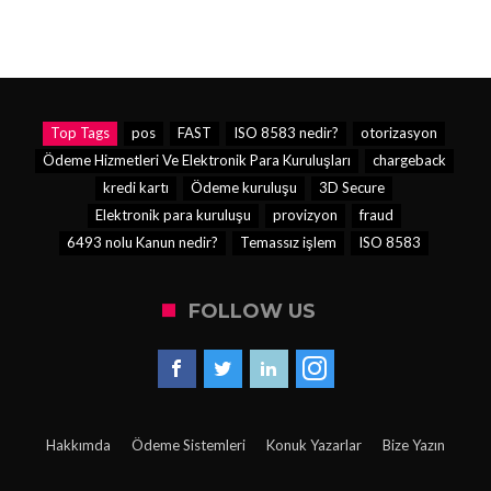
Top Tags
pos
FAST
ISO 8583 nedir?
otorizasyon
Ödeme Hizmetleri Ve Elektronik Para Kuruluşları
chargeback
kredi kartı
Ödeme kuruluşu
3D Secure
Elektronik para kuruluşu
provizyon
fraud
6493 nolu Kanun nedir?
Temassız işlem
ISO 8583
FOLLOW US
Hakkımda
Ödeme Sistemleri
Konuk Yazarlar
Bize Yazın