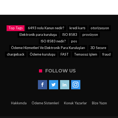
Top Tags
6493 nolu Kanun nedir?
kredi kartı
otorizasyon
Elektronik para kuruluşu
ISO 8583
provizyon
ISO 8583 nedir?
pos
Ödeme Hizmetleri Ve Elektronik Para Kuruluşları
3D Secure
chargeback
Ödeme kuruluşu
FAST
Temassız işlem
fraud
FOLLOW US
Hakkımda
Ödeme Sistemleri
Konuk Yazarlar
Bize Yazın