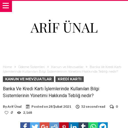
ARIF ÜNAL
Home
Ödeme Sistemleri
Kanun ve Mevzuatlar
Banka Ve Kredi Kartı
İşlemlerinde Kullanılan Bilgi Sistemlerinin Yönetimi Hakkında Tebliğ nedir?
KANUN VE MEVZUATLAR
KREDI KARTI
Banka Ve Kredi Kartı İşlemlerinde Kullanılan Bilgi
Sistemlerinin Yönetimi Hakkında Tebliğ nedir?
By
Arif Ünal
Posted on
28 Şubat 2021
52 second read
0
0
2,168