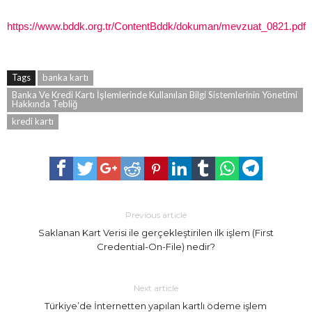
https://www.bddk.org.tr/ContentBddk/dokuman/mevzuat_0821.pdf
Tags
banka kartı
Banka Ve Kredi Kartı İşlemlerinde Kullanılan Bilgi Sistemlerinin Yönetimi
Hakkında Tebliğ
kredi kartı
Previous article
Saklanan Kart Verisi ile gerçekleştirilen ilk işlem (First
Credential-On-File) nedir?
Next article
Türkiye’de İnternetten yapılan kartlı ödeme işlem