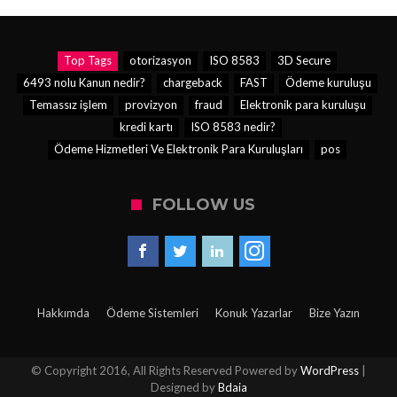
Top Tags
otorizasyon
ISO 8583
3D Secure
6493 nolu Kanun nedir?
chargeback
FAST
Ödeme kuruluşu
Temassız işlem
provizyon
fraud
Elektronik para kuruluşu
kredi kartı
ISO 8583 nedir?
Ödeme Hizmetleri Ve Elektronik Para Kuruluşları
pos
FOLLOW US
Hakkımda
Ödeme Sistemleri
Konuk Yazarlar
Bize Yazın
© Copyright 2016, All Rights Reserved Powered by
WordPress
|
Designed by
Bdaia