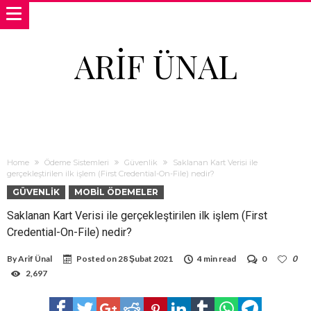
ARIF ÜNAL
Home
Ödeme Sistemleri
Güvenlik
Saklanan Kart Verisi ile
gerçekleştirilen ilk işlem (First Credential-On-File) nedir?
GÜVENLIK
MOBIL ÖDEMELER
Saklanan Kart Verisi ile gerçekleştirilen ilk işlem (First
Credential-On-File) nedir?
By
Arif Ünal
Posted on
28 Şubat 2021
4 min read
0
0
2,697