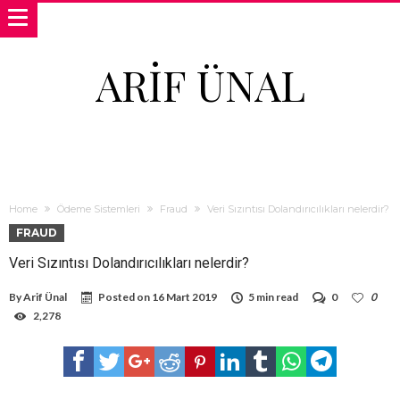
ARIF ÜNAL
Home
Ödeme Sistemleri
Fraud
Veri Sızıntısı Dolandırıcılıkları nelerdir?
FRAUD
Veri Sızıntısı Dolandırıcılıkları nelerdir?
By
Arif Ünal
Posted on
16 Mart 2019
5 min read
0
0
2,278