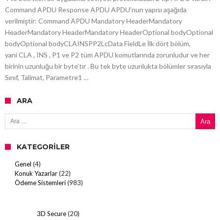
Command APDU Response APDU APDU’nun yapısı aşağıda
verilmiştir: Command APDU Mandatory HeaderMandatory
HeaderMandatory HeaderMandatory HeaderOptional bodyOptional
bodyOptional bodyCLAINSPP2LcData FieldLe İlk dört bölüm,
yani CLA , INS , P1 ve P2 tüm APDU komutlarında zorunludur ve her
birinin uzunluğu bir byte’tır . Bu tek byte uzunlukta bölümler sırasıyla
Sınıf, Talimat, Parametre1 …
ARA
Arama:
KATEGORILER
Genel
(4)
Konuk Yazarlar
(22)
Ödeme Sistemleri
(983)
3D Secure
(20)