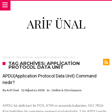
ARIF ÜNAL
Home
Tag Archives: Application Protocol Data Unit
TAG ARCHIVES: APPLICATION
PROTOCOL DATA UNIT
APDU(Application Protocol Data Unit) Command
nedir?
By
Arif Ünal
12 Ağustos 2018
in :
Online & Otorizasyon
APDU, bir akıllı kart ile POS, ATM vs arasında kullanılan, ISO 7816-
4’te belirtilen bir uygulama seviyesi protokolüdür. 2 tip APDU vardır: