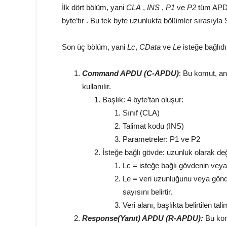
İlk dört bölüm, yani
CLA
,
INS
,
P1
ve
P2
tüm APDU 
byte’tır . Bu tek byte uzunlukta bölümler sırasıyla
Son üç bölüm, yani
Lc
,
CData
ve
Le
isteğe bağlıdı
Command APDU (C-APDU)
: Bu komut, a
kullanılır.
Başlık: 4 byte’tan oluşur:
Sınıf (CLA)
Talimat kodu (INS)
Parametreler: P1 ve P2
İsteğe bağlı gövde: uzunluk olarak değ
Lc = isteğe bağlı gövdenin veya 
Le = veri uzunluğunu veya gönde
sayısını belirtir.
Veri alanı, başlıkta belirtilen tal
Response(Yanıt) APDU (R-APDU):
Bu kom