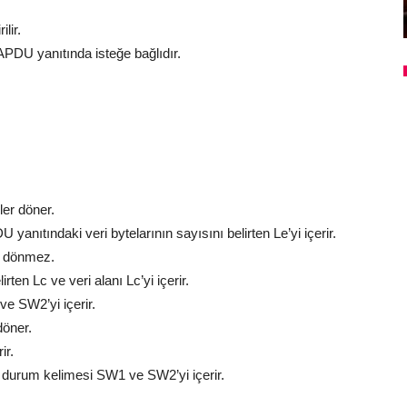
lir.
PDU yanıtında isteğe bağlıdır.
ler döner.
anıtındaki veri bytelarının sayısını belirten Le’yi içerir.
ri dönmez.
ten Lc ve veri alanı Lc’yi içerir.
e SW2’yi içerir.
döner.
ir.
r durum kelimesi SW1 ve SW2’yi içerir.