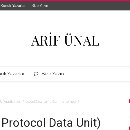
Konuk Yazarlar
Bize Yazın
ARIF ÜNAL
uk Yazarlar
Bize Yazın
(Application Protocol Data Unit) Command nedir?
Protocol Data Unit)