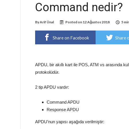
Command nedir?
By
Arif Ünal
Posted on
12 Ağustos 2018
5 mi
Share on Facebook
Share 
APDU, bir akıllı kart ile POS, ATM vs arasında kull
protokolüdür.
2 tip APDU vardır:
Command APDU
Response APDU
APDU’nun yapısı aşağıda verilmiştir: