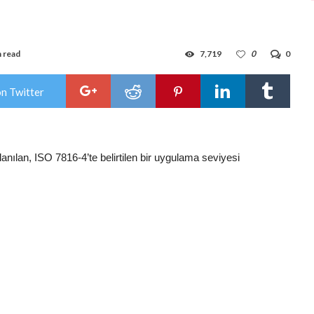
n read
7,719
0
0
on Twitter
anılan, ISO 7816-4’te belirtilen bir uygulama seviyesi