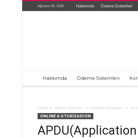
Hakkımda
Ödeme Sistemleri
Ağustos 08, 2026
Hakkımda
Ödeme Sistemleri
Kon
Home
Ödeme Sistemleri
Online & Otorizasyon
APDU
ONLINE & OTORIZASYON
APDU(Application 