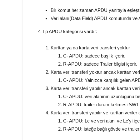
Bir komut her zaman APDU yanıtıyla eşleştiri
Veri alanı(Data Field) APDU komutunda ve A
4 Tip APDU kategorisi vardır:
Karttan ya da karta veri transferi yoktur
C- APDU: sadece başlık içerir.
R-APDU: sadece Trailer bilgisi içerir.
Karta veri transferi yoktur ancak karttan veri
C- APDU: Yalnızca karşılık gelen APDU y
Karta veri transferi yapılır ancak karttan ve
C- APDU: veri alanının uzunluğunu belir
R-APDU: trailer durum kelimesi SW1 v
Karta veri transferi yapılır ve karttan veriler 
C- APDU: Lc ve veri alanı ve Le’yi içer
R-APDU: isteğe bağlı gövde ve traile