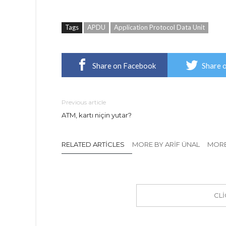
Tags
APDU
Application Protocol Data Unit
Share on Facebook
Share 
Previous article
ATM, kartı niçin yutar?
RELATED ARTICLES
MORE BY ARIF ÜNAL
MORE
CL