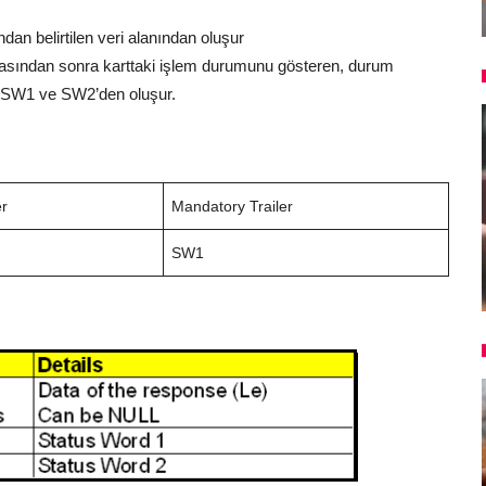
dan belirtilen veri alanından oluşur
masından sonra karttaki işlem durumunu gösteren, durum
me SW1 ve SW2’den oluşur.
er
Mandatory Trailer
SW1