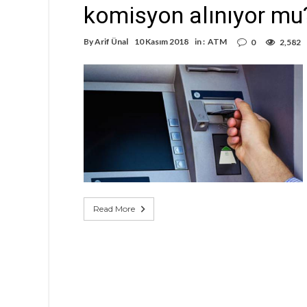
komisyon alınıyor mu
By
Arif Ünal
10 Kasım 2018
in :
ATM
0
2,582
Read More