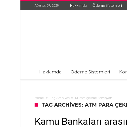
Hakkımda
Ödeme Sistemleri
Ağustos 07, 2026
Hakkımda
Ödeme Sistemleri
Kon
Home
Tag Archives: ATM Para çekme komisyon
TAG ARCHIVES: ATM PARA ÇE
Kamu Bankaları arası