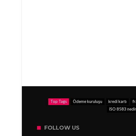
Top Tags
Ödeme kuruluşu
kredi kartı
f
ISO 8583 nedi
FOLLOW US