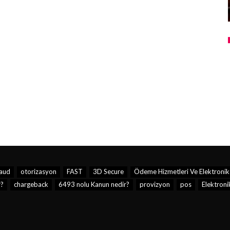
raud
otorizasyon
FAST
3D Secure
Ödeme Hizmetleri Ve Elektronik 
r?
chargeback
6493 nolu Kanun nedir?
provizyon
pos
Elektroni