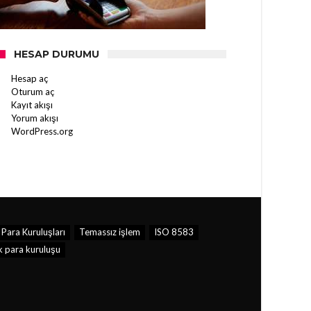
HESAP DURUMU
Hesap aç
Oturum aç
Kayıt akışı
Yorum akışı
WordPress.org
Para Kuruluşları
Temassız işlem
ISO 8583
k para kuruluşu