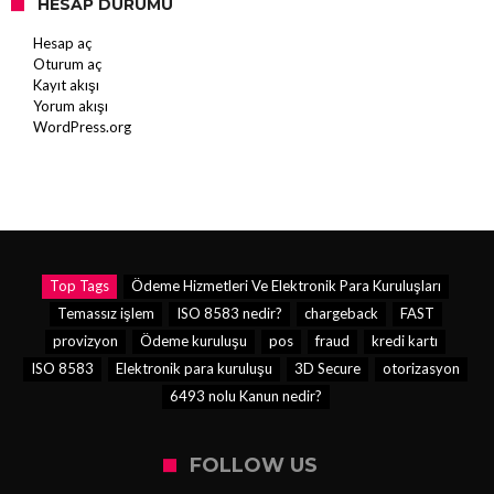
HESAP DURUMU
Hesap aç
Oturum aç
Kayıt akışı
Yorum akışı
WordPress.org
Top Tags
Ödeme Hizmetleri Ve Elektronik Para Kuruluşları
Temassız işlem
ISO 8583 nedir?
chargeback
FAST
provizyon
Ödeme kuruluşu
pos
fraud
kredi kartı
ISO 8583
Elektronik para kuruluşu
3D Secure
otorizasyon
6493 nolu Kanun nedir?
FOLLOW US