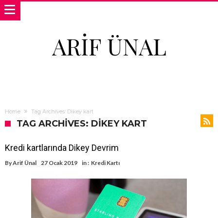
ARIF ÜNAL
Home
Tag Archives: Dikey kart
TAG ARCHIVES: DIKEY KART
Kredi kartlarında Dikey Devrim
By
Arif Ünal
27 Ocak 2019
in :
Kredi Kartı