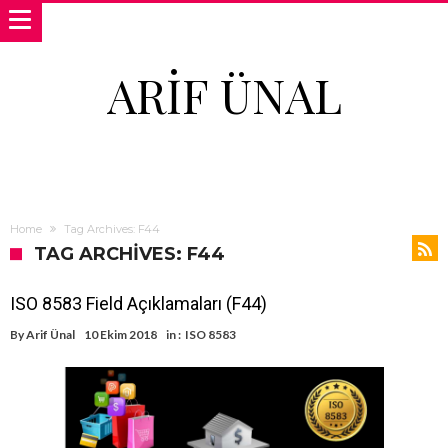
ARIF ÜNAL
Home
Tag Archives: F44
TAG ARCHIVES: F44
ISO 8583 Field Açıklamaları (F44)
By
Arif Ünal
10 Ekim 2018
in :
ISO 8583