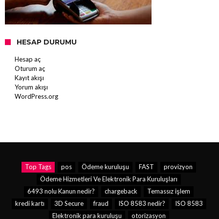
HESAP DURUMU
Hesap aç
Oturum aç
Kayıt akışı
Yorum akışı
WordPress.org
Top Tags
pos
Ödeme kuruluşu
FAST
provizyon
Ödeme Hizmetleri Ve Elektronik Para Kuruluşları
6493 nolu Kanun nedir?
chargeback
Temassız işlem
kredi kartı
3D Secure
fraud
ISO 8583 nedir?
ISO 8583
Elektronik para kuruluşu
otorizasyon