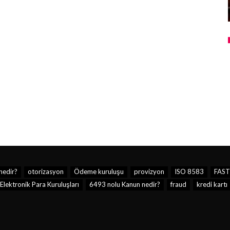
nedir?
otorizasyon
Ödeme kuruluşu
provizyon
ISO 8583
FAST
lektronik Para Kuruluşları
6493 nolu Kanun nedir?
fraud
kredi kartı