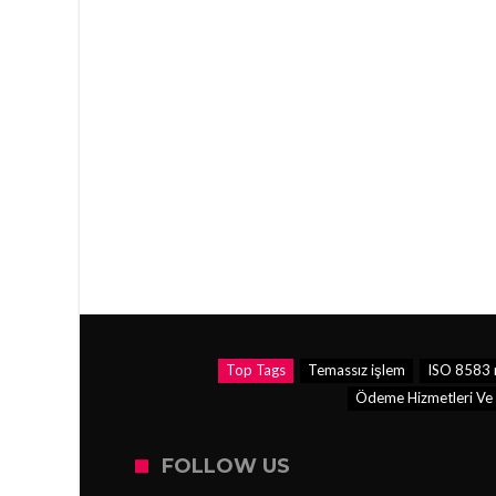
Top Tags
Temassız işlem
ISO 8583 
Ödeme Hizmetleri Ve E
FOLLOW US