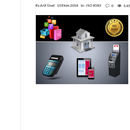
By
Arif Ünal
10 Ekim 2018
in :
ISO 8583
0
3,6