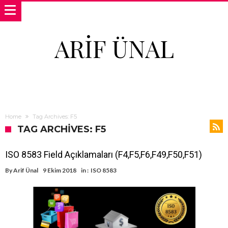
ARIF ÜNAL
Home
Tag Archives: F5
TAG ARCHIVES: F5
ISO 8583 Field Açıklamaları (F4,F5,F6,F49,F50,F51)
By
Arif Ünal
9 Ekim 2018
in :
ISO 8583