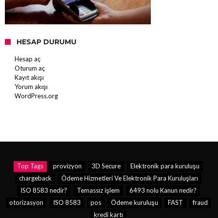
HESAP DURUMU
Hesap aç
Oturum aç
Kayıt akışı
Yorum akışı
WordPress.org
Top Tags
provizyon
3D Secure
Elektronik para kuruluşu
chargeback
Ödeme Hizmetleri Ve Elektronik Para Kuruluşları
ISO 8583 nedir?
Temassız işlem
6493 nolu Kanun nedir?
otorizasyon
ISO 8583
pos
Ödeme kuruluşu
FAST
fraud
kredi kartı