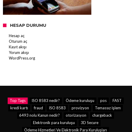
HESAP DURUMU
Hesap aç
Oturum aç
Kayıt akışı
Yorum akışı
WordPress.org
Top Tags
ISO 8583 nedir?
Ödeme kuruluşu
pos
FAST
kredi kartı
fraud
ISO 8583
provizyon
Temassız işlem
6493 nolu Kanun nedir?
otorizasyon
chargeback
Elektronik para kuruluşu
3D Secure
Ödeme Hizmetleri Ve Elektronik Para Kuruluşları