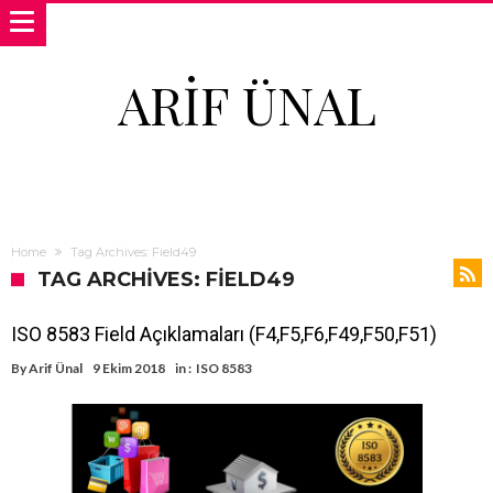
ARIF ÜNAL
Home
Tag Archives: Field49
TAG ARCHIVES: FIELD49
ISO 8583 Field Açıklamaları (F4,F5,F6,F49,F50,F51)
By
Arif Ünal
9 Ekim 2018
in :
ISO 8583