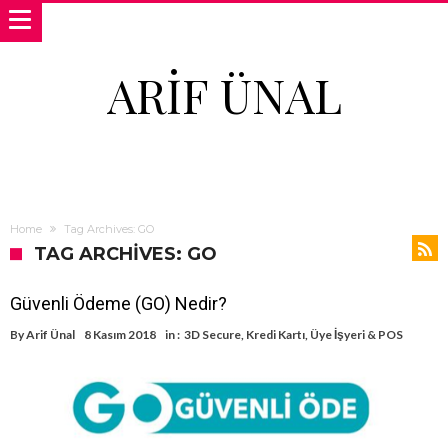
ARIF ÜNAL
Home
Tag Archives: GO
TAG ARCHIVES: GO
Güvenli Ödeme (GO) Nedir?
By
Arif Ünal
8 Kasım 2018
in :
3D Secure
,
Kredi Kartı
,
Üye İşyeri & POS