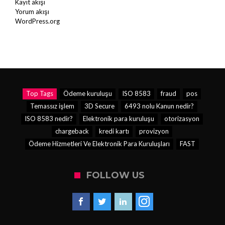
Kayıt akışı
Yorum akışı
WordPress.org
Top Tags
Ödeme kuruluşu
ISO 8583
fraud
pos
Temassız işlem
3D Secure
6493 nolu Kanun nedir?
ISO 8583 nedir?
Elektronik para kuruluşu
otorizasyon
chargeback
kredi kartı
provizyon
Ödeme Hizmetleri Ve Elektronik Para Kuruluşları
FAST
FOLLOW US