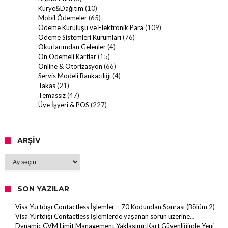
Kurye&Dağıtım
(10)
Mobil Ödemeler
(65)
Ödeme Kuruluşu ve Elektronik Para
(109)
Ödeme Sistemleri Kurumları
(76)
Okurlarımdan Gelenler
(4)
Ön Ödemeli Kartlar
(15)
Online & Otorizasyon
(66)
Servis Modeli Bankacılığı
(4)
Takas
(21)
Temassız
(47)
Üye İşyeri & POS
(227)
ARŞIV
Arşiv
SON YAZILAR
Visa Yurtdışı Contactless İşlemler – 70 Kodundan Sonrası (Bölüm 2)
Visa Yurtdışı Contactless İşlemlerde yaşanan sorun üzerine…
Dynamic CVM Limit Management Yaklaşımı: Kart Güvenliğinde Yeni