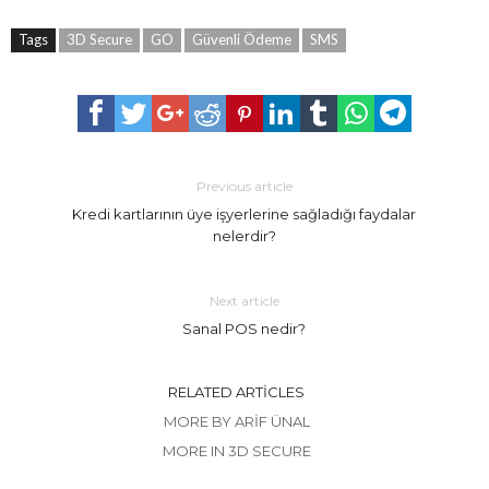
Tags
3D Secure
GO
Güvenli Ödeme
SMS
Previous article
Kredi kartlarının üye işyerlerine sağladığı faydalar
nelerdir?
Next article
Sanal POS nedir?
RELATED ARTICLES
MORE BY ARIF ÜNAL
MORE IN 3D SECURE