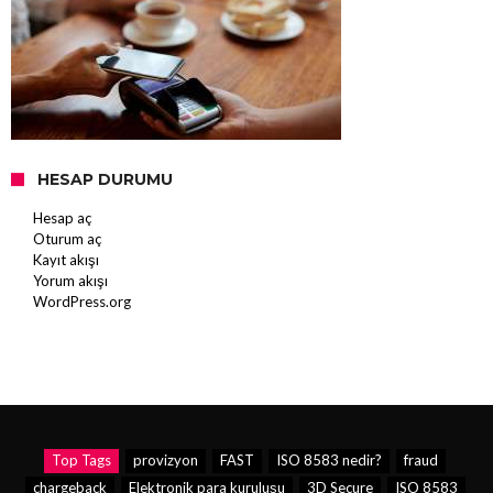
HESAP DURUMU
Hesap aç
Oturum aç
Kayıt akışı
Yorum akışı
WordPress.org
Top Tags
provizyon
FAST
ISO 8583 nedir?
fraud
chargeback
Elektronik para kuruluşu
3D Secure
ISO 8583