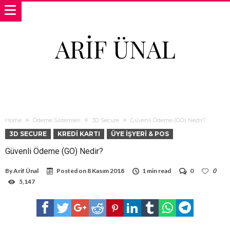
ARIF ÜNAL
Home
Ödeme Sistemleri
3D Secure
Güvenli Ödeme (GO) Nedir?
3D SECURE
KREDI KARTI
ÜYE İŞYERI & POS
Güvenli Ödeme (GO) Nedir?
By
Arif Ünal
Posted on
8 Kasım 2018
1 min read
0
0
5,147