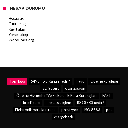
HESAP DURUMU
Hesap aç
Oturum aç
Kayıt akışı
Yorum akışı
WordPress.org
Top Tags
6493 nolu Kanun nedir?
fraud
Ödeme kuruluşu
3D Secure
otorizasyon
Ödeme Hizmetleri Ve Elektronik Para Kuruluşları
FAST
kredi kartı
Temassız işlem
ISO 8583 nedir?
Elektronik para kuruluşu
provizyon
ISO 8583
pos
chargeback