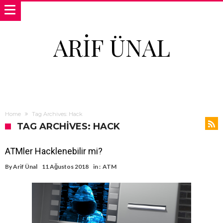
ARIF ÜNAL
Home
Tag Archives: Hack
TAG ARCHIVES: HACK
ATMler Hacklenebilir mi?
By
Arif Ünal
11 Ağustos 2018
in :
ATM