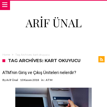
ARIF ÜNAL
Home
Tag Archives: kart okuyucu
TAG ARCHIVES: KART OKUYUCU
ATM’nin Giriş ve Çıkış Üniteleri nelerdir?
By
Arif Ünal
10 Kasım 2018
in :
ATM