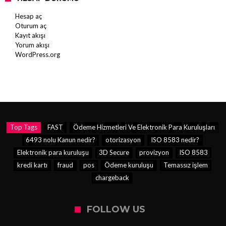
Hesap aç
Oturum aç
Kayıt akışı
Yorum akışı
WordPress.org
Top Tags
FAST
Ödeme Hizmetleri Ve Elektronik Para Kuruluşları
6493 nolu Kanun nedir?
otorizasyon
ISO 8583 nedir?
Elektronik para kuruluşu
3D Secure
provizyon
ISO 8583
kredi kartı
fraud
pos
Ödeme kuruluşu
Temassız işlem
chargeback
FOLLOW US