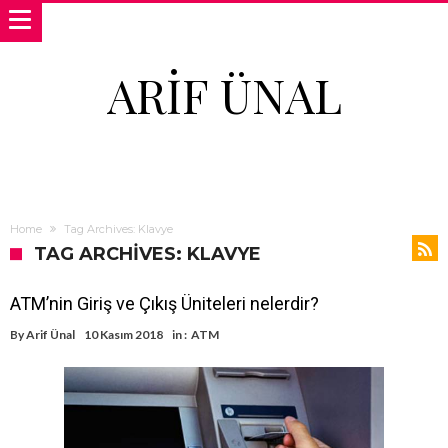
ARIF ÜNAL
Home
Tag Archives: Klavye
TAG ARCHIVES: KLAVYE
ATM’nin Giriş ve Çıkış Üniteleri nelerdir?
By
Arif Ünal
10 Kasım 2018
in :
ATM