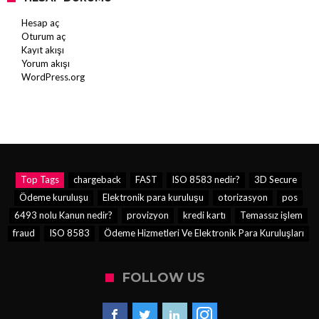
Hesap aç
Oturum aç
Kayıt akışı
Yorum akışı
WordPress.org
Top Tags
chargeback
FAST
ISO 8583 nedir?
3D Secure
Ödeme kuruluşu
Elektronik para kuruluşu
otorizasyon
pos
6493 nolu Kanun nedir?
provizyon
kredi kartı
Temassız işlem
fraud
ISO 8583
Ödeme Hizmetleri Ve Elektronik Para Kuruluşları
FOLLOW US