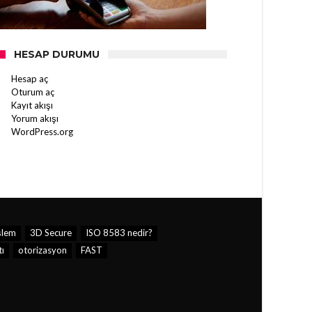
HESAP DURUMU
Hesap aç
Oturum aç
Kayıt akışı
Yorum akışı
WordPress.org
şlem
3D Secure
ISO 8583 nedir?
tı
otorizasyon
FAST