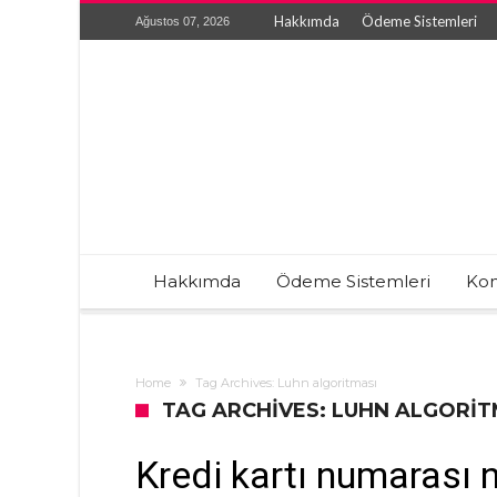
Hakkımda
Ödeme Sistemleri
Ağustos 07, 2026
Hakkımda
Ödeme Sistemleri
Kon
Home
Tag Archives: Luhn algoritması
TAG ARCHIVES: LUHN ALGORIT
Kredi kartı numarası na