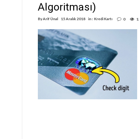
Algoritması)
By
Arif Ünal
15 Aralık 2018
in :
Kredi Kartı
0
1