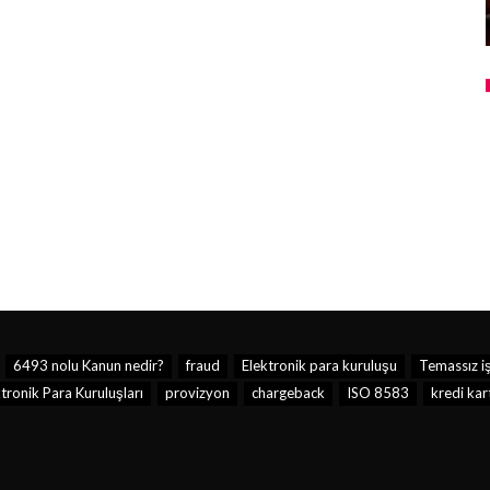
6493 nolu Kanun nedir?
fraud
Elektronik para kuruluşu
Temassız i
ronik Para Kuruluşları
provizyon
chargeback
ISO 8583
kredi kar